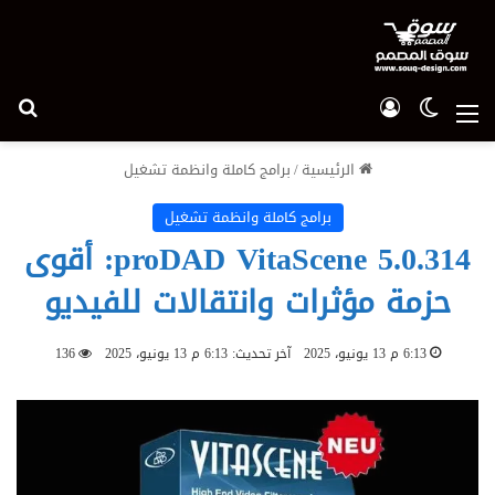
الوضع المظلم
تسجيل الدخول
بح
القائمة
الرئيسية
/
برامج كاملة وانظمة تشغيل
برامج كاملة وانظمة تشغيل
proDAD VitaScene 5.0.314: أقوى
حزمة مؤثرات وانتقالات للفيديو
6:13 م 13 يونيو، 2025
آخر تحديث: 6:13 م 13 يونيو، 2025
136