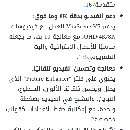
متقدمة
7
6
1
.
دعم الفيديو بدقة 8K وما فوق:
يدعم VitaScene V5 العمل مع فيديوهات
UHD/4K/8K، مع معالجة 10-بت، ما يجعله
مناسبًا للأعمال الاحترافية والبث
التلفزيوني
5
3
1
.
معالجة وتحسين الفيديو تلقائيًا:
يحتوي على فلتر “Picture Enhancer” الذي
يحلل ويحسن تلقائيًا الألوان، السطوع،
التباين، والتشبع في الفيديو بضغطة
واحدة، مع إمكانية حفظ الإعدادات كقوالب
مخصصة
2
.