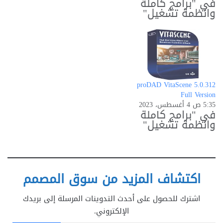
في "برامج كاملة
وانظمة تشغيل"
proDAD VitaScene 5.0.312
Full Version
5:35 ص 4 أغسطس، 2023
في "برامج كاملة
وانظمة تشغيل"
اكتشاف المزيد من سوق المصمم
اشترك للحصول على أحدث التدوينات المرسلة إلى بريدك
الإلكتروني.
كتابة بريدك الإلكتروني...