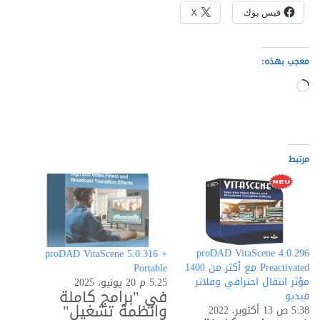
فيس بوك
X
معجب بهذه:
جاري
التحميل…
مرتبط
proDAD VitaScene 4.0.296
proDAD VitaScene 5.0.316 +
Preactivated مع أكثر من 1400
Portable
مؤثر انتقال احترافي وفلاتر
5:25 م 20 يونيو، 2025
في "برامج كاملة
فيديو
وانظمة تشغيل"
5:38 ص 13 أكتوبر، 2022