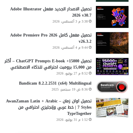
تحميل الاصدار الجديد مفعل Adobe Illustrator
2026 v30.7
3:38 م 3 أغسطس، 2026
تحميل مفعل كامل Adobe Premiere Pro 2026
v26.3.2
9:44 م 4 أغسطس، 2026
تحميل 15000+ ChatGPT Prompts E-book – أكثر
من 15,000 برومبت احترافي للذكاء الاصطناعي
8:52 م 27 يوليو، 2026
Bandicam 8.2.2.2531 (x64) Multilingual
8:36 ص 19 سبتمبر، 2025
تحميل اوان زمان AwanZaman Latin + Arabic –
7 Styles | خط عربي وإنجليزي احترافي من
TypeTogether
1:52 م 31 يوليو، 2026