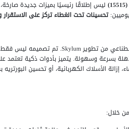
ليس إطلاقًا رئيسيًا بميزات جديدة صارخة، 
يوميين:
تحسينات تحت الغطاء تركز على الاستقرار وا
Luminar Neo هو محرر صور قائم على الذكاء الاصطناعي من تطوير Skylum. تم تصميمه ليس فقط
لة بسرعة وسهولة. يتميز بأدوات ذكية تعتمد على
، إزالة الأسلاك الكهربائية، أو تحسين البورتريه 