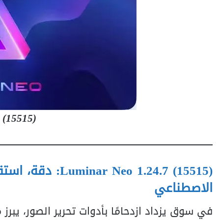
 (15515)
eo 1.24.7 (15515
الاصطناعي
في سوق يزداد ازدحامًا بأدوات تحرير الصور، يبرز
o