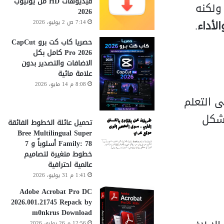
فيديوهات HD من يوتيوب
ولكنه
2026
لأداء
.
7:14 ص 2 يوليو، 2026
حصريا كاب كت برو CapCut
Pro 2026 كامل بكل
الاضافات والتصدير بدون
علامة مائية
8:08 م 14 مايو، 2026
 التعلم
بشكل
تحميل عائلة الخطوط الفائقة
Bree Multilingual Super
Family: 78 أسلوباً و 7
خطوط متغيرة لتصاميم
عالمية احترافية
1:41 م 31 يوليو، 2026
Adobe Acrobat Pro DC
2026.001.21745 Repack by
m0nkrus Download
12:56 م 26 يوليو، 2026