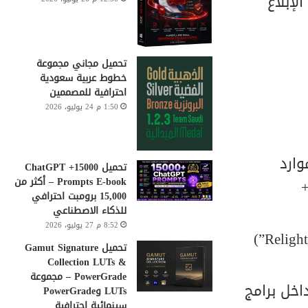
إبلاغ
تحميل مجاني مجموعة
خطوط عربية سعودية
احترافية للمصممين
1:50 م 24 يوليو، 2026
وارد
تحميل 15000+ ChatGPT
Prompts E-book – أكثر من
دي إلى تشغيل أكثر سلاسة، خاصة عند العمل على صور عالية الدقة (مثل 45+
15,000 برومبت احترافي
للذكاء الاصطناعي
8:52 م 27 يوليو، 2026
جعل أدوات الذكاء الاصطناعي (مثل “Remove Power Lines” أو “Relight AI”)
تحميل Gamut Signature
Collection LUTs &
PowerGrade – مجموعة
 استخدام Luminar Neo كـ ** plugin** داخل برامج
LUTs وPowerGrade
سينمائية احترافية