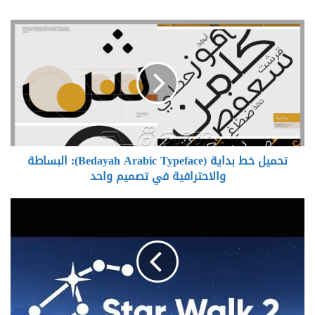
تحميل
خط
بداية
(Bedayah
Arabic
Typeface):
البساطة
والاحترافية
في
تحميل خط بداية (Bedayah Arabic Typeface): البساطة
تصميم
واحد
والاحترافية في تصميم واحد
تحميل
Star
Walk
2
Plus:
الإصدار
الكامل
لاستكشاف