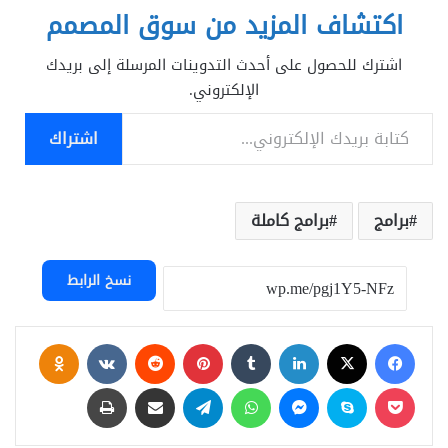
اكتشاف المزيد من سوق المصمم
اشترك للحصول على أحدث التدوينات المرسلة إلى بريدك
الإلكتروني.
كتابة بريدك الإلكتروني...
اشتراك
برامج
برامج كاملة
نسخ الرابط
فيسبوك
‫X
لينكدإن
بينتيريست
assniki
‫Pocket
سكايب
ماسنجر
واتساب
تيلقرام
مشاركة عبر البريد
طباعة