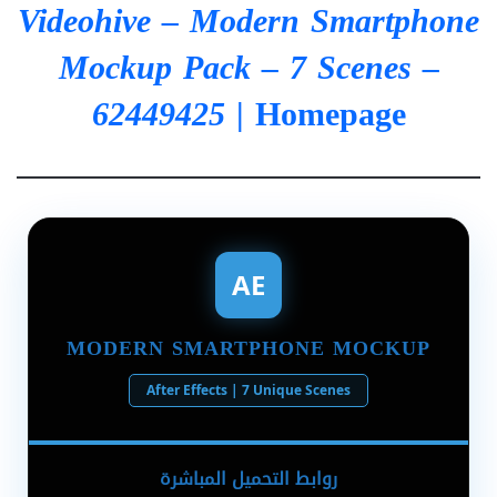
Videohive – Modern Smartphone
Mockup Pack – 7 Scenes –
62449425
| Homepage
AE
MODERN SMARTPHONE MOCKUP
After Effects | 7 Unique Scenes
روابط التحميل المباشرة