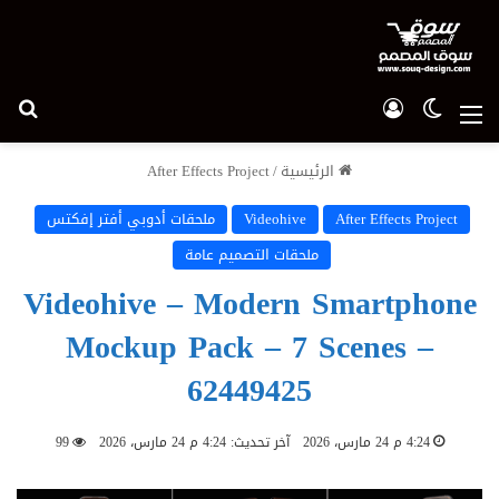
الوضع المظلم
تسجيل الدخول
بح
القائمة
الرئيسية
/
After Effects Project
After Effects Project
Videohive
ملحقات أدوبي أفتر إفكتس
ملحقات التصميم عامة
Videohive – Modern Smartphone
Mockup Pack – 7 Scenes –
62449425
4:24 م 24 مارس، 2026
آخر تحديث: 4:24 م 24 مارس، 2026
99