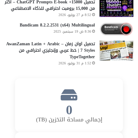
تحميل 15000+ ChatGPT Prompts E-book – أكثر
من 15,000 برومبت احترافي للذكاء الاصطناعي
8:52 م 27 يوليو، 2026
Bandicam 8.2.2.2531 (x64) Multilingual
8:36 ص 19 سبتمبر، 2025
تحميل اوان زمان AwanZaman Latin + Arabic –
7 Styles | خط عربي وإنجليزي احترافي من
TypeTogether
1:52 م 31 يوليو، 2026
0
إجمالي مساحة التخزين (TB)