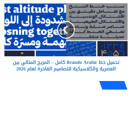
2026
تحميل
خط
Brando
Arabic
كامل
–
المزيج
المثالي
بين
تحميل خط Brando Arabic كامل – المزيج المثالي بين
العصرية
والكلاسيكية
العصرية والكلاسيكية للتصاميم الفاخرة لعام 2026
للتصاميم
الفاخرة
اترك رد
لعام
2026