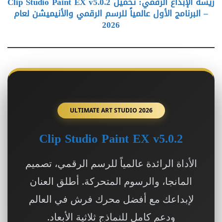
ريشة الإبداع الرقمي: تحميل Clip Studio Paint EX v5.0.2
– البرنامج الأول عالمياً للرسم الرقمي والأنيميشن لعام
2026
ULTIMATE ART STUDIO 2026
Clip Studio Paint EX v5.0.2
الأداة الرائدة عالمياً للرسم الرقمي، تصميم
المانجا، والرسوم المتحركة. أطلق العنان
لإبداعك مع أفضل محرك فرش في العالم
ودعم كامل للنماذج ثلاثية الأبعاد.