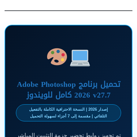
تحميل برنامج Adobe Photoshop
2026 v27.7 كامل للويندوز
إصدار 2026 | النسخة الاحترافية الكاملة بالتفعيل
التلقائي | مقسمة إلى 7 أجزاء لسهولة التحميل
تم تجهيز روابط تحضير حزمة التثبيت المباشر