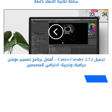
الأبعاد
سائلة ثلاثية الأبعاد كاملة
كاملة
تحميل
Canva
Cavalry
2.7.2
–
أفضل
برنامج
تصميم
موشن
تحميل Canva Cavalry 2.7.2 – أفضل برنامج تصميم موشن
جرافيك
وتحريك
جرافيك وتحريك احترافي للمصممين
احترافي
للمصممين
اترك رد