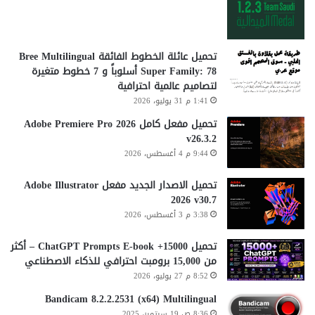
تحميل عائلة الخطوط الفائقة Bree Multilingual
Super Family: 78 أسلوباً و 7 خطوط متغيرة
لتصاميم عالمية احترافية
1:41 م 31 يوليو، 2026
تحميل مفعل كامل Adobe Premiere Pro 2026
v26.3.2
9:44 م 4 أغسطس، 2026
تحميل الاصدار الجديد مفعل Adobe Illustrator
2026 v30.7
3:38 م 3 أغسطس، 2026
تحميل 15000+ ChatGPT Prompts E-book – أكثر
من 15,000 برومبت احترافي للذكاء الاصطناعي
8:52 م 27 يوليو، 2026
Bandicam 8.2.2.2531 (x64) Multilingual
8:36 ص 19 سبتمبر، 2025