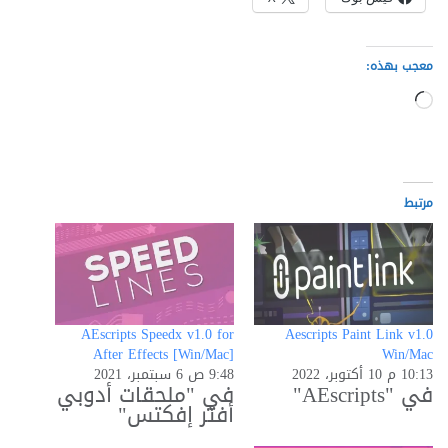
معجب بهذه:
جاري
التحميل…
مرتبط
AEscripts Speedx v1.0 for
Aescripts Paint Link v1.0
After Effects [Win/Mac]
Win/Mac
10:13 م 10 أكتوبر، 2022
9:48 ص 6 سبتمبر، 2021
في "AEscripts"
في "ملحقات أدوبي
أفتر إفكتس"