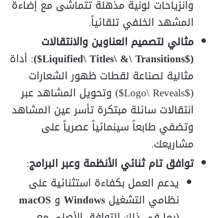
وانزياحات لونية مذهلة تتماشى مع إضاءة
المشهد الخلفي تلقائياً.
مثالي لتصميم العناوين والانتقالات
($Liquified\ Titles\ &\ Transitions$)
: أداة
مثالية لصناعة لقطات ظهور الشعارات
($Logo\ Reveals$) وتحويل المشاهد عبر
انتقالات سائلة مبتكرة تأسر عين المشاهد
وتضفي طابعاً سينمائياً عصرياً على
مشاريعك.
توافق تام ثنائي الأنظمة وعبر البرامج
:
يدعم العمل بكفاءة استثنائية على
نظامي التشغيل
Windows
و
macOS
(بما في ذلك التوافق الأصلي مع