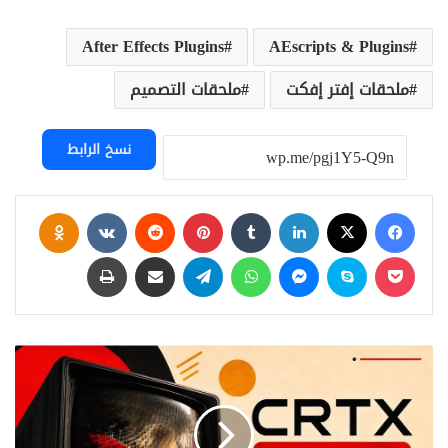
After Effects Plugins
AEscripts & Plugins
ملحقات إفتر إفكت
ملحقات التصميم
نسخ الرابط
فيسبوك
‫X
لينكدإن
بينتيريست
assniki
‫Pocket
سكايب
ماسنجر
واتساب
تيلقرام
مشاركة عبر البريد
طباعة
Aescripts
CRTX
Lite
v1.0
Win