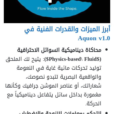
أبرز الميزات والقدرات الفنية في
Aquon v1.0
محاكاة ديناميكية السوائل الاحترافية
($Physics-based\ Fluid$)
: يتيح لك الملحق
توليد تحركات مائية غاية في النعومة
والواقعية البصرية لتبدو نصوصك،
شعاراتك، أو عناصر الموشن جرافيك وكأنها
مغمورة بداخل سائل يتفاعل ديناميكياً مع
الحركة.
التحكم بمعاملات اللزوجة والاضطراب