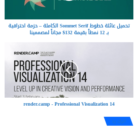
–
حزمة
احترافية
تحميل عائلة خطوط Sommet Serif الكاملة – حزمة احترافية
بـ
12
بـ 12 نمطاً بقيمة 132$ مجاناً لمصممينا
نمطاً
بقيمة
render.camp
132$
-
مجاناً
Professional
لمصممينا
Visualization
14
render.camp - Professional Visualization 14
اترك رد