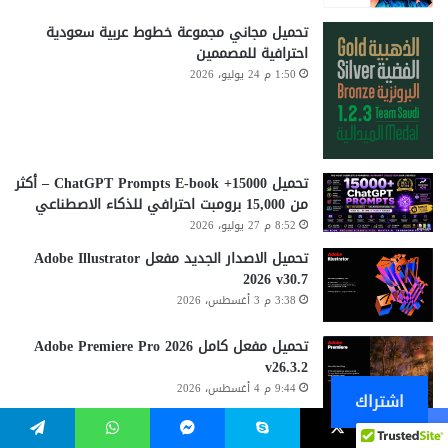
تحميل مجاني مجموعة خطوط عربية سعودية
احترافية للمصممين
1:50 م 24 يوليو، 2026
تحميل 15000+ ChatGPT Prompts E-book – أكثر
من 15,000 برومبت احترافي للذكاء الاصطناعي
8:52 م 27 يوليو، 2026
تحميل الاصدار الجديد مفعل Adobe Illustrator
2026 v30.7
3:38 م 3 أغسطس، 2026
تحميل مفعل كامل Adobe Premiere Pro 2026
v26.3.2
9:44 م 4 أغسطس، 2026
اشتراك
Bandicam 8.2.2.2531 (x64) Multilingual
يسبوك
‫X
سكايب
ماسنجر
واتساب
تيلقرام