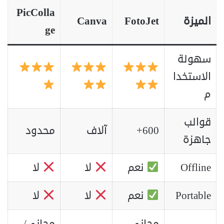
PicColla
الميزة
FotoJet
Canva
ge
سهولة
الاستخدا
م
قوالب
600+
آلاف
محدود
جاهزة
Offline
نعم
لا
لا
Portable
نعم
لا
لا
مجاني
مجاني/