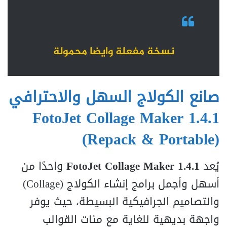
نسخة مفعلة وايضا محمولة
صانع الكولاج السهل والاحترافي
FotoJet Collage Maker 1.4.1
(Repack & Portable)
يُعد
FotoJet Collage Maker 1.4.1
واحدًا من
أسهل وأجمل برامج إنشاء الكولاج (Collage)
والتصاميم الجرافيكية البسيطة، حيث يوفر
واجهة بديهية للغاية مع مئات القوالب