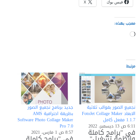
فيس بوك
X
معجب بهذه:
جاري
التحميل…
مرتبط
تجميع الصور بقوالب ثلاثية
جديد برنامج تجميع الصور
الابعاد FotoJet Collage Maker
بطريقة احترافية AMS
1.1.7 مفعل كامل
Software Photo Collage Maker
6:11 ص 13 ديسمبر، 2022
Pro 7.0
في "برامج كاملة
8:57 ص 1 مارس، 2021
وانظمة تشغيل"
في "برامج كاملة