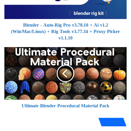
+
Ai
v1.2
Blender - Auto-Rig Pro v3.78.10 + Ai v1.2
(Win/Mac/Linux)
(Win/Mac/Linux) + Rig Tools v3.77.34 + Proxy Picker
+
Rig
v1.1.10
Tools
v3.77.34
Ultimate
+
Blender
Proxy
Procedural
Picker
Material
v1.1.10
Pack
Ultimate Blender Procedural Material Pack
اترك رد