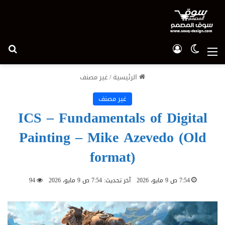
الوضع المظلم
تسجيل الدخول
بح
القائمة
الرئيسية
/
غير مصنف
غير مصنف
ICS – Fundamentals of Digital
Painting – Mike Azevedo (Old
format)
7:54 ص 9 مايو، 2026
آخر تحديث: 7:54 ص 9 مايو، 2026
94