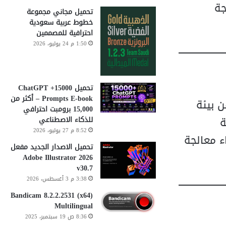
جة
تحميل مجاني مجموعة
خطوط عربية سعودية
احترافية للمصممين
1:50 م 24 يوليو، 2026
تحميل 15000+ ChatGPT
Prompts E-book – أكثر من
اً لا يتجزأ من بيئة
15,000 برومبت احترافي
ظمة
للذكاء الاصطناعي
8:52 م 27 يوليو، 2026
 أثناء معالجة
تحميل الاصدار الجديد مفعل
Adobe Illustrator 2026
v30.7
3:38 م 3 أغسطس، 2026
Bandicam 8.2.2.2531 (x64)
Multilingual
8:36 ص 19 سبتمبر، 2025