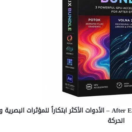
تحميل مجموعة إضافات Irrealix لبرنامج After Effects – الأدوات الأكثر ابتكاراً للمؤثرات 
الحركة