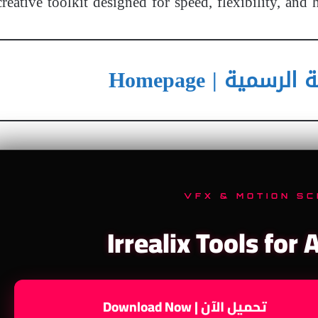
reative toolkit designed for speed, flexibility, and
سمية | Homepage
VFX & MOTION SC
Irrealix Tools for 
تحميل الآن | Download Now