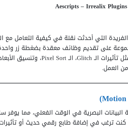
Aescripts – Irrealix Plugin
الفريدة التي أحدثت نقلة في كيفية التعامل مع ال
After Effect. تركز هذه المجموعة على تقديم وظائف معقدة بضغطة زر واح
يسمح للمصممين بإنشاء تأثيرات بصرية مذهلة (مثل تأثيرات الـ Glitch، الـ ort
من العمل.
الية على معالجة البيانات البصرية في الوقت الفعلي، مما يوفر 
 كنت ترغب في إضافة طابع رقمي حديث أو تأثيرات