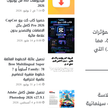
فيديوهات HD من يوتيوب
2026
7:14 ص 2 يوليو، 2026
حصريا كاب كت برو CapCut
Pro 2026 كامل بكل
مؤثرات
الاضافات والتصدير بدون
علامة مائية
دة، مما
8:08 م 14 مايو، 2026
Pixel S، وتنسيق الأبعاد) التي
تحميل عائلة الخطوط الفائقة
Bree Multilingual Super
Family: 78 أسلوباً و 7
خطوط متغيرة لتصاميم
عالمية احترافية
1:41 م 31 يوليو، 2026
تحميل مفعل كامل Adobe
سلاسة
Photoshop 2026 v27.9.1
 سينمائية
8:00 م 4 أغسطس، 2026