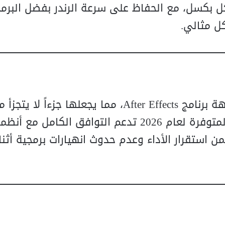
كل بكسل، مع الحفاظ على سرعة الرندر بفضل البرم
ل مثالي.
تم تصميم هذه الأدوات لتندمج بسلاسة في واجهة برنامج After Effects، مما يجعلها جزء
العمل اليومية للمصممين المحترفين. الإصدارات المتوفرة لعام 2026 تدعم التوافق الكامل مع أن
ثة وأحدث تحديثات Adobe، مما يضمن استقرار الأداء وعدم حدوث انهيارات برمجية