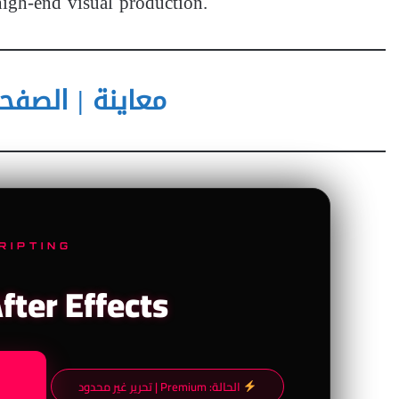
 high-end visual production.
معاينة | الصفحة الر
RIPTING
After Effects
الحالة: Premium | تحرير غير محدود