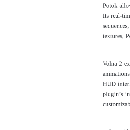
Potok allo
Its real-t
sequences,
textures, 
Volna 2 ex
animations
HUD interf
plugin’s i
customizab