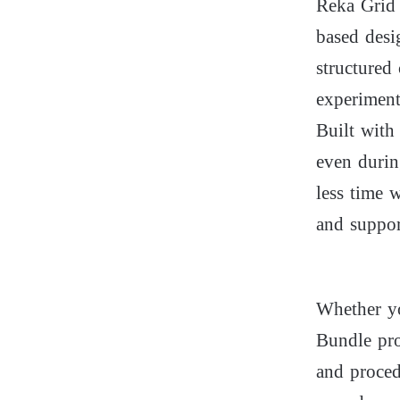
Reka Grid 
based desi
structured
experiment
Built with
even durin
less time 
and suppor
Whether yo
Bundle pro
and proced