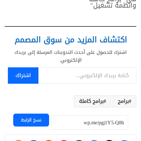
وانظمة تشغيل"
اكتشاف المزيد من سوق المصمم
اشترك للحصول على أحدث التدوينات المرسلة إلى بريدك
الإلكتروني.
كتابة بريدك الإلكتروني...
اشتراك
برامج
برامج كاملة
نسخ الرابط
فيسبوك
‫X
لينكدإن
بينتيريست
assniki