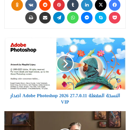
‫Pocket
سكايب
ماسنجر
واتساب
تيلقرام
مشاركة عبر البريد
طباعة
النسخة
المفعلة
Adobe
Photoshop
2026
27.7.0.11
اصدار
VIP
النسخة المفعلة Adobe Photoshop 2026 27.7.0.11 اصدار
VIP
Domestika
-
Fantasy