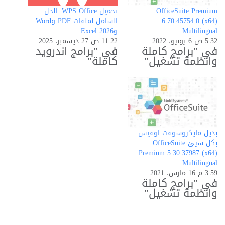
OfficeSuite Premium
تحميل WPS Office: الحل
6.70.45754.0 (x64)
الشامل لملفات PDF وWord
Multilingual
وExcel 2026
5:32 ص 6 يونيو، 2022
11:22 ص 27 ديسمبر، 2025
في "برامج كاملة
في "برامج اندرويد
وانظمة تشغيل"
كاملة"
بديل مايكروسوفت اوفيس
بكل شيئ OfficeSuite
Premium 5.30.37987 (x64)
Multilingual
3:59 م 16 مارس، 2021
في "برامج كاملة
وانظمة تشغيل"