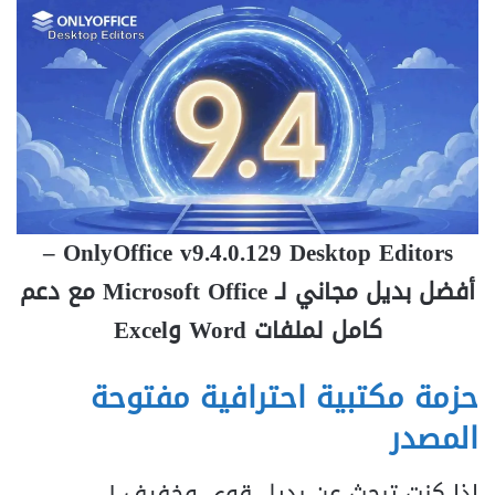
OnlyOffice v9.4.0.129 Desktop Editors –
أفضل بديل مجاني لـ Microsoft Office مع دعم
كامل لملفات Word وExcel
حزمة مكتبية احترافية مفتوحة
المصدر
إذا كنت تبحث عن بديل قوي وخفيف لـ