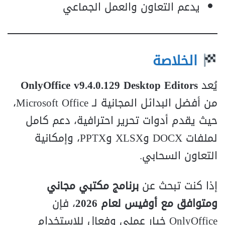
يدعم التعاون والعمل الجماعي
الخلاصة
يُعد
OnlyOffice v9.4.0.129 Desktop Editors
من أفضل البدائل المجانية لـ Microsoft Office،
حيث يقدم أدوات تحرير احترافية، دعم كامل
لملفات DOCX وXLSX وPPTX، وإمكانية
التعاون السحابي.
إذا كنت تبحث عن
برنامج مكتبي مجاني
ومتوافق مع أوفيس لعام 2026
، فإن
OnlyOffice خيار عملي وفعال للاستخدام