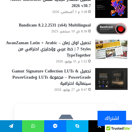
2026 v30.7
3:38 م 3 أغسطس، 2026
Bandicam 8.2.2.2531 (x64) Multilingual
8:36 ص 19 سبتمبر، 2025
تحميل اوان زمان AwanZaman Latin + Arabic –
7 Styles | خط عربي وإنجليزي احترافي من
TypeTogether
1:52 م 31 يوليو، 2026
تحميل Gamut Signature Collection LUTs &
PowerGrade – مجموعة LUTs وPowerGrade
سينمائية احترافية
8:47 ص 27 يوليو، 2026
اشتراك
يسبوك
‫X
سكايب
ماسنجر
واتساب
تيلقرام