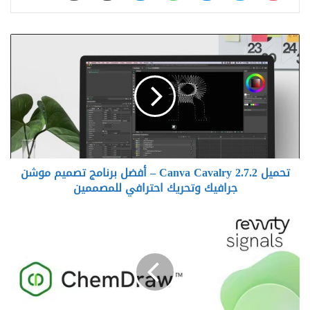
تحميل
Canva
Cavalry
2.7.2
–
أفضل
برنامج
تصميم
موشن
تحميل Canva Cavalry 2.7.2 – أفضل برنامج تصميم موشن
جرافيك
وتحريك
جرافيك وتحريك احترافي للمصممين
احترافي
للمصممين
تحميل
ChemDraw
Professional
Suite
–
أفضل
برنامج