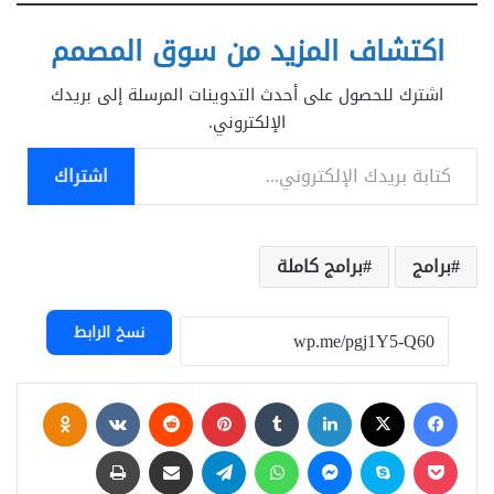
اكتشاف المزيد من سوق المصمم
اشترك للحصول على أحدث التدوينات المرسلة إلى بريدك
الإلكتروني.
كتابة بريدك الإلكتروني...
اشتراك
برامج
برامج كاملة
نسخ الرابط
فيسبوك
‫X
لينكدإن
بينتيريست
assniki
‫Pocket
سكايب
ماسنجر
واتساب
تيلقرام
مشاركة عبر البريد
طباعة