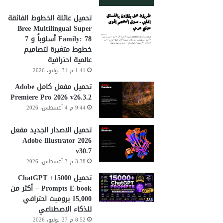
تحميل عائلة الخطوط الفائقة
Bree Multilingual Super
Family: 78 أسلوباً و 7
خطوط متغيرة لتصاميم
عالمية احترافية
1:41 م 31 يوليو، 2026
تحميل مفعل كامل Adobe
Premiere Pro 2026 v26.3.2
9:44 م 4 أغسطس، 2026
تحميل الاصدار الجديد مفعل
Adobe Illustrator 2026
v30.7
3:38 م 3 أغسطس، 2026
تحميل 15000+ ChatGPT
Prompts E-book – أكثر من
15,000 برومبت احترافي
للذكاء الاصطناعي
8:52 م 27 يوليو، 2026