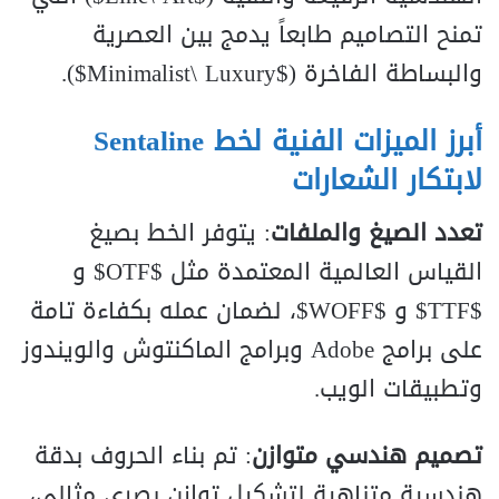
تمنح التصاميم طابعاً يدمج بين العصرية
والبساطة الفاخرة ($Minimalist\ Luxury$).
أبرز الميزات الفنية لخط Sentaline
لابتكار الشعارات
تعدد الصيغ والملفات
: يتوفر الخط بصيغ
القياس العالمية المعتمدة مثل $OTF$ و
$TTF$ و $WOFF$، لضمان عمله بكفاءة تامة
على برامج Adobe وبرامج الماكنتوش والويندوز
وتطبيقات الويب.
تصميم هندسي متوازن
: تم بناء الحروف بدقة
هندسية متناهية لتشكيل توازن بصري مثالي،