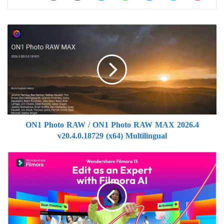
ON1
Photo
RAW
/
ON1
Photo
RAW
MAX
2026.4
ON1 Photo RAW / ON1 Photo RAW MAX 2026.4
v20.4.0.18729
v20.4.0.18729 (x64) Multilingual
(x64)
Multilingual
تحميل
كامل
مفعل
Wondershare
Filmora
15.5.3.19727