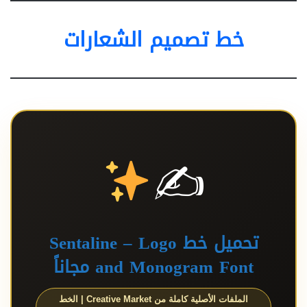
خط تصميم الشعارات
✍
تحميل خط Sentaline – Logo
and Monogram Font مجاناً
الملفات الأصلية كاملة من Creative Market | الخط