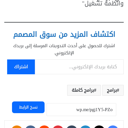
وانظمة تشغيل"
اكتشاف المزيد من سوق المصمم
اشترك للحصول على أحدث التدوينات المرسلة إلى بريدك
الإلكتروني.
كتابة بريدك الإلكتروني...
اشتراك
برامج
برامج كاملة
نسخ الرابط
فيسبوك
‫X
لينكدإن
بينتيريست
assniki