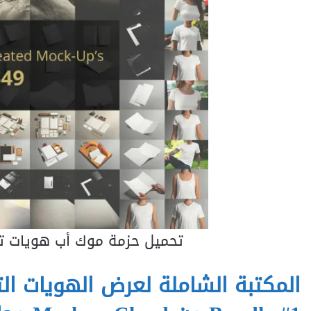
تحميل حزمة موك أب هويات تجارية ding Mockups Bundle #1