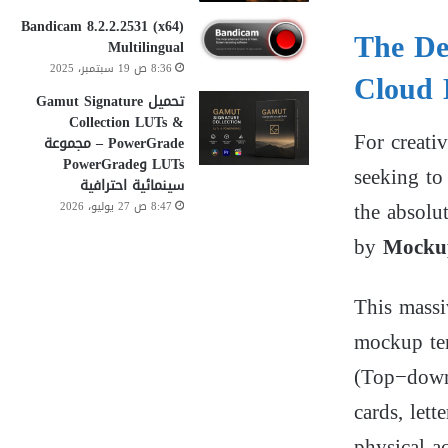
Bandicam 8.2.2.2531 (x64)
The De
Multilingual
8:36 ص 19 سبتمبر، 2025
Cloud 
تحميل Gamut Signature
Collection LUTs &
For creativ
PowerGrade – مجموعة
LUTs وPowerGrade
seeking to
سينمائية احترافية
the absolu
8:47 ص 27 يوليو، 2026
by
Mocku
This massi
mockup tem
(
T
o
p
−
d
o
w
cards, let
physical a