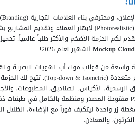
لان، ومحترفي بناء العلامات التجارية (
g
in
d
an
r
B
)
c
i
t
s
i
l
a
ore
t
o
h
P
) لإبهار العملاء وتقديم المشاريع ب
دم لكم الحزمة الأضخم والأكثر طلباً عالمياً: تحمي
Mockup Cloud
الشهير لعام 2026!
ة واسعة من قوالب موك أب الهويات البصرية وال
 متعددة (
Top-down & Isometric
). تتيح لك الحزم
 الرسمية، الأكياس، الصناديق، المطبوعات، والأج
الذكية بمرونة لا تصدق. تأتي الملفات بصيغة PSD مفتوحة المصدر ومنظمة بالكامل في طبقات 
ة زر واحدة ليتكيف فوراً مع الإضاءة، الظلال الو
لكرتون، والمعادن.