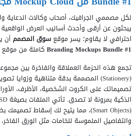
Bundle #1 من Mockup Cloud مجاناً!
لكل مصممي الجرافيك، أصحاب وكالات الدعاية والإع
يبحثون عن أرقى وأحدث أساليب العرض الواقعية (
احترافي لا يقاوم؛ يسر موقع
سوق المصمم
أن يق
Branding Mockups Bundle #1
كاملة من موقع
تجمع هذه الحزمة العملاقة والفاخرة بين مجموع
(
ery
n
o
i
t
a
St
) المصممة بدقة متناهية وزوايا تصوير
تصميماتك على الكروت الشخصية، الأظرف، الأوراق
(
s
t
ec
bj
O
t
r
ma
S
)، مما يتيح لك إسقاط تصميمك بضغط
والتفاصيل الملموسة للخامات مثل الورق الفاخر، ا