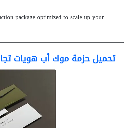
uction package optimized to scale up your
تحميل حزمة موك أب هويات تجارية Branding Mockups Bundle #1 