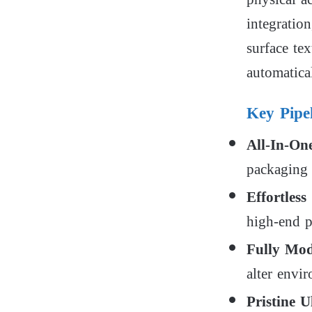
integratio
surface te
automatica
Key Pipe
All-In-On
packaging 
Effortles
high-end p
Fully Mo
alter envi
Pristine 