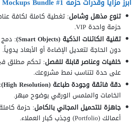
أبرز مزايا وقدرات حزمة Branding Mockups Bundle #1:
تنوع مذهل وشامل
: تغطية كاملة لكافة عنا
حزمة واحدة VIP.
تقنية الكائنات الذكية (Smart Objects)
: دمج 
دون الحاجة لتعديل الإضاءة أو الأبعاد يدوياً.
خلفيات وعناصر قابلة للفصل
: تحكم مطلق في 
على حدة لتناسب نمط مشروعك.
دقة فائقة وجودة طباعة (High Resolution)
:
الخامات والملمس الورقي بوضوح مبهر.
جاهزة للتحميل المجاني بالكامل
: حزمة كامل
أعمالك (
o
i
l
o
f
t
or
P
) وجذب كبار العملاء.