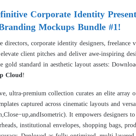
finitive Corporate Identity Prese
Branding Mockups Bundle #1!
e directors, corporate identity designers, freelance 
 elevate client pitches and deliver awe-inspiring d
te gold standard in aesthetic layout assets: Downl
p Cloud
!
ve, ultra-premium collection curates an elite array o
plates captured across cinematic layouts and versat
n
,
Cl
ose
−
u
p
,
an
d
I
so
m
e
t
r
i
c
). It empowers designers to
terheads, institutional envelopes, shopping bags, pr
ccuracy. Deployed as fully optimized, multi-layere