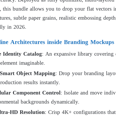
n, this bundle allows you to drop your flat vectors 
xtures, subtle paper grains, realistic embossing dep
lly in 2026.
line Architectures inside Branding Mockups
e Identity Catalog
: An expansive library covering e
element imaginable.
s Smart Object Mapping
: Drop your branding layou
roduction results instantly.
dular Component Control
: Isolate and move indiv
ronmental backgrounds dynamically.
Ultra-HD Resolution
: Crisp
4
K
+
configurations that