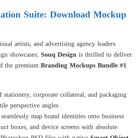
ntation Suite: Download Mockup
visual artists, and advertising agency leaders
esign showcases;
Souq Design
is thrilled to deliver
oad the premium
Branding Mockups Bundle #1
f stationery, corporate collateral, and packaging
ile perspective angles
 seamlessly map brand identities onto business
oduct boxes, and device screens with absolute
d Photoshop PSD files with native
Smart Object