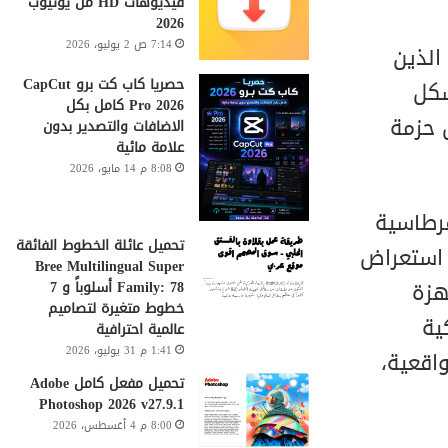
فيديوهات HD من يوتيوب
2026
7:14 ص 2 يوليو، 2026
 الذين
حصريا كاب كت برو CapCut
شكل
Pro 2026 كامل بكل
ل حزمة
الاضافات والتصدير بدون
علامة مائية
8:08 م 14 مايو، 2026
قرطاسية
تحميل عائلة الخطوط الفائقة
ة استعراض
Bree Multilingual Super
هزة
Family: 78 أسلوباً و 7
خطوط متغيرة لتصاميم
ذكية
عالمية احترافية
1:41 م 31 يوليو، 2026
اقعية،
تحميل مفعل كامل Adobe
Photoshop 2026 v27.9.1
8:00 م 4 أغسطس، 2026