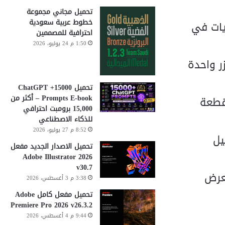
تحميل مجاني مجموعة
خطوط عربية سعودية
يات في
احترافية للمصممين
1:50 م 24 يوليو، 2026
ر واحدة
تحميل 15000+ ChatGPT
Prompts E-book – أكثر من
قطعة
15,000 برومبت احترافي
للذكاء الاصطناعي
8:52 م 27 يوليو، 2026
يل
تحميل الاصدار الجديد مفعل
Adobe Illustrator 2026
v30.7
عرض
3:38 م 3 أغسطس، 2026
تحميل مفعل كامل Adobe
Premiere Pro 2026 v26.3.2
9:44 م 4 أغسطس، 2026