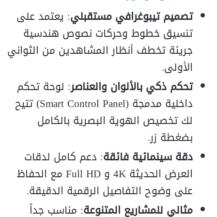
تصميم تيبوغرافي مستقبلي
: يعتمد على
تنسيق خطوط وحركات نصوص هندسية
جريئة تخطف أنظار المشاهدين من الثواني
الأولى.
تحكم ذكي بالألوان والعناصر
: لوحة تحكم
داخلية مدمجة (
l
e
an
P
l
ro
t
n
o
C
t
r
ma
S
) تتيح
لك تخصيص الهوية البصرية بالكامل
بضغطة زر.
دقة سينمائية فائقة
: دعم كامل لدقات
العرض الحديثة
K
4
و
HD
ll
u
F
مع الحفاظ
على وضوح التفاصيل الرقمية الدقيقة.
مثالي للمشاريع المتنوعة
: مناسب جداً