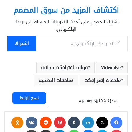
تحميل سما
المشروع النهائي
zippyshare تحميل
لشعارك الذي
اكتشاف المزيد من سوق المصمم
فايل ابلود
يسهل تخصيصه.
للحصول…
حزمة ، سينمائية ،
اشترك للحصول على أحدث التدوينات المرسلة إلى بريدك
نظيفة ، شركات ،
الإلكتروني.
أنيقة…
كتابة بريدك الإلكتروني...
اشتراك
Videohive
قوالب افترافكت مجانية
ملحقات إفتر إفكت
ملحقات التصميم
نسخ الرابط
فيسبوك
‫X
لينكدإن
بينتيريست
assniki
‫Pocket
سكايب
ماسنجر
واتساب
تيلقرام
مشاركة عبر البريد
طباعة