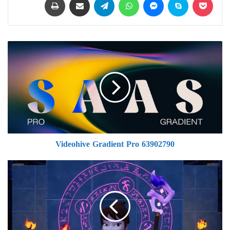
Videohive
Gradient
Pro
63902790
Videohive Gradient Pro 63902790
Udemy
-
Unreal
Engine
5
-
Gameplay