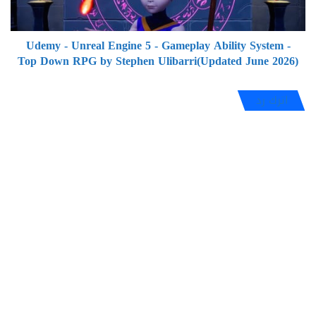
Ability
System
Udemy - Unreal Engine 5 - Gameplay Ability System -
-
Top Down RPG by Stephen Ulibarri(Updated June 2026)
Top
Down
RPG
اترك رد
by
Stephen
Ulibarri(Updated
June
2026)