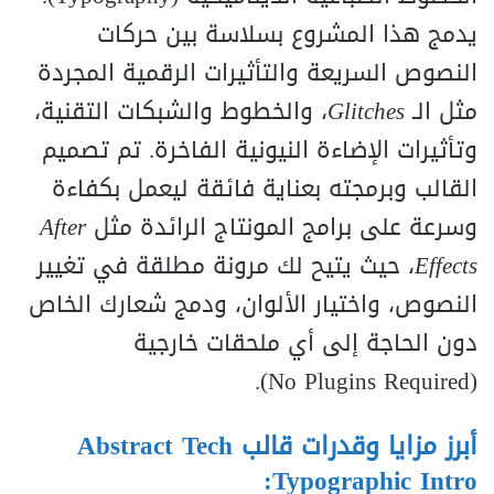
يدمج هذا المشروع بسلاسة بين حركات
النصوص السريعة والتأثيرات الرقمية المجردة
مثل الـ
Glitches
، والخطوط والشبكات التقنية،
وتأثيرات الإضاءة النيونية الفاخرة. تم تصميم
القالب وبرمجته بعناية فائقة ليعمل بكفاءة
وسرعة على برامج المونتاج الرائدة مثل
After
Effects
، حيث يتيح لك مرونة مطلقة في تغيير
النصوص، واختيار الألوان، ودمج شعارك الخاص
دون الحاجة إلى أي ملحقات خارجية
).
N
o
Pl
ug
in
s
R
e
q
u
i
re
d
(
أبرز مزايا وقدرات قالب Abstract Tech
Typographic Intro: