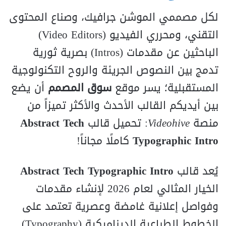
لكل مصممي الموشن جرافيك، وصناع المحتوى
التقني، ومحرري الفيديو (
ors
t
i
d
E
eo
d
Vi
)
الباحثين عن مقدمات (
ros
t
n
I
) بصرية ثورية
تدمج بين النصوص الجريئة والروح التكنولوجية
المستقبلية؛ يسر موقع
سوق المصمم
أن يضع
بين أيديكم القالب الأحدث والأكثر تميزاً من
منصة
Videohive
: تحميل قالب
Abstract Tech
Typographic Intro
كاملًا مجاناً!
يُعد قالب
Abstract Tech Typographic Intro
الخيار المثالي لعام 2026 لإنشاء مقدمات
وفواصل إعلانية غامضة وعصرية تعتمد على
الخطوط الطباعية الديناميكية (
y
h
p
a
r
g
o
p
y
T
).