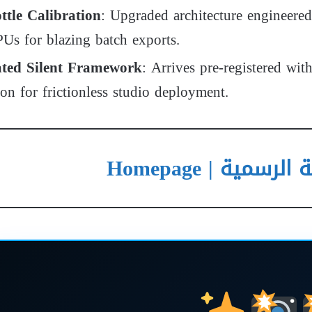
tle Calibration
: Upgraded architecture engineere
s for blazing batch exports.
ated Silent Framework
: Arrives pre-registered wit
ion for frictionless studio deployment.
سمية | Homepage