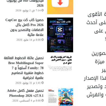
فيديوهات HD من يوتيوب
2026
7:14 ص 2 يوليو، 2026
ة الأقوى
حصريا كاب كت برو CapCut
 سحرية تعتمد على أحدث
Pro 2026 كامل بكل
 على
الاضافات والتصدير بدون
علامة مائية
8:08 م 14 مايو، 2026
ل المصورين
تحميل عائلة الخطوط الفائقة
 ميزة
Bree Multilingual Super
Family: 78 أسلوباً و 7
ر
خطوط متغيرة لتصاميم
ذا الإصدار
عالمية احترافية
1:41 م 31 يوليو، 2026
 وتصدير
تحميل مفعل كامل Adobe
 السحابية والفرش
Photoshop 2026 v27.9.1
8:00 م 4 أغسطس، 2026