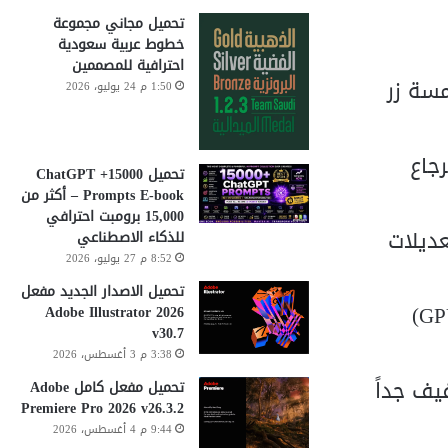
تحميل مجاني مجموعة
خطوط عربية سعودية
احترافية للمصممين
مسة زر
1:50 م 24 يوليو، 2026
، مع استرجاع
تحميل 15000+ ChatGPT
Prompts E-book – أكثر من
15,000 برومبت احترافي
عديلات
للذكاء الاصطناعي
8:52 م 27 يوليو، 2026
تحميل الاصدار الجديد مفعل
: تحسين كلي في استغلال عتاد الكمبيوتر وكروت الشاشة (GPU Accelerated)
Adobe Illustrator 2026
v30.7
3:38 م 3 أغسطس، 2026
يف جداً
تحميل مفعل كامل Adobe
Premiere Pro 2026 v26.3.2
9:44 م 4 أغسطس، 2026