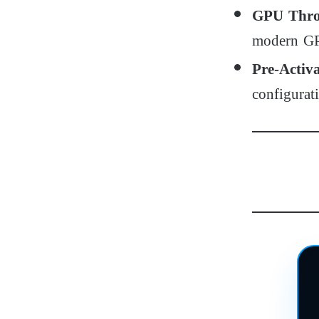
GPU Throt
modern GPU
Pre-Activ
configurat