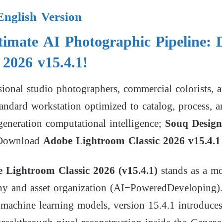
English Version
timate AI Photographic Pipeline
 2026 v15.4.1!
sional studio photographers, commercial colorists, an
tandard workstation optimized to catalog, process
generation computational intelligence;
Souq Desig
 Download
Adobe Lightroom Classic 2026 v15.4.1
 Lightroom Classic 2026 (v15.4.1)
stands as a m
y and asset organization (
A
I
−
P
o
w
ere
d
De
v
e
l
o
p
in
g
)
 machine learning models, version 15.4.1 introduces