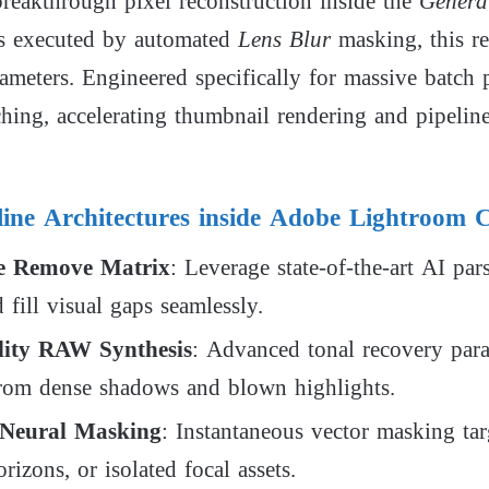
reakthrough pixel reconstruction inside the
Genera
s executed by automated
Lens Blur
masking, this re
rameters. Engineered specifically for massive batch p
ching, accelerating thumbnail rendering and pipelin
ine Architectures inside Adobe Lightroom Cl
ve Remove Matrix
: Leverage state-of-the-art AI pa
 fill visual gaps seamlessly.
lity RAW Synthesis
: Advanced tonal recovery para
rom dense shadows and blown highlights.
 Neural Masking
: Instantaneous vector masking ta
orizons, or isolated focal assets.