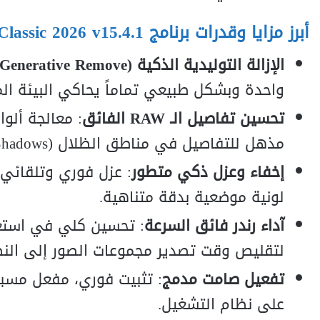
أبرز مزايا وقدرات برنامج Adobe Lightroom Classic 2026 v15.4.1:
الإزالة التوليدية الذكية (Generative Remove)
واحدة وبشكل طبيعي تماماً يحاكي البيئة ال
تحسين تفاصيل الـ RAW الفائق
مذهل للتفاصيل في مناطق الظلال (Shadows) والإضاءة العالية (Highlights).
إخفاء وعزل ذكي متطور
: عزل فوري وتلقائي 
لونية موضعية بدقة متناهية.
آداء رندر فائق السرعة
لتقليص وقت تصدير مجموعات الصور إلى الن
تفعيل صامت مدمج
: تثبيت فوري، مفعل مسبقا
على نظام التشغيل.