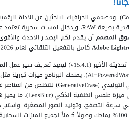
o
C
)، ومصممي الجرافيك الباحثين عن الأداة الرقمي
والأسرع عالمياً لإدارة وتعديل وتحميض الصور الرقمية بصيغة RAW، وإدخال لمسات
وق المصمم
أن يقدم لكم الإصدار الأحدث والأقوى
Adobe Lightr
كامل بالتفعيل التلقائي لعام 2026!
في تحديثه الأخير (v15.4.1) ليعيد تعريف سير عم
or
W
d
ere
w
o
P
−
I
A
). يمنحك البرنامج ميزات ثورية مثل
 التوليدي (
se
a
r
E
e
v
i
t
a
er
n
e
G
) للتخلص من العناصر غي
ى ميزة طمس الخلفية الذكي (
r
u
Bl
s
n
e
L
). ما يميز ه
 سرعة التصفح، وتوليد الصور المصغرة، واستيراد
مكتبات الصور الضخمة، مع تفعيل مدمج ومستقر 100% يمنحك وصولاً كاملاً لجميع الميزات