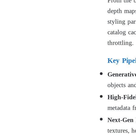
From the b
depth map
styling pa
catalog ca
throttling.
Key Pipel
Generati
objects and
High-Fide
metadata f
Next-Gen
textures, h