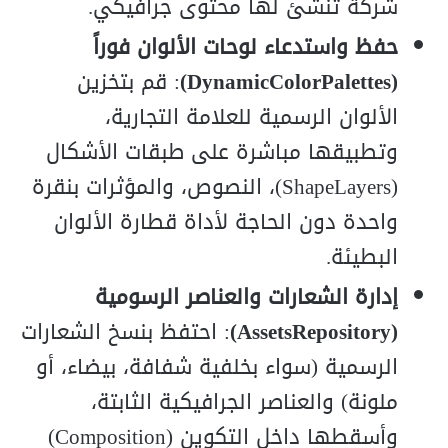
شركة تنشئ لها محتوى جرافيكي.
حفظ واستدعاء لوحات الألوان فوراً
(DynamicColorPalettes)
: قم بتخزين
الألوان الرسمية للعلامة التجارية،
وتطبيقها مباشرة على طبقات الأشكال
(ShapeLayers)، النصوص، والمؤثرات بنقرة
واحدة دون الحاجة لأداة قطارة الألوان
البطيئة.
إدارة الشعارات والعناصر الرسومية
(AssetsRepository)
: احتفظ بنسخ الشعارات
الرسمية (سواء بخلفية شفافة، بيضاء، أو
ملونة) والعناصر الجرافيكية الثابتة،
وأسقطها داخل التكوين (Composition)