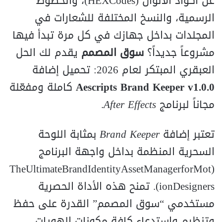
عن أكواد الألوان (HEXCodes)، والخطوط
الرسمية، والنسخ المختلفة للشعارات في
المجلدات بداخل جهازك في كل مرة تبدأ فيها
مشروعاً جديداً؟
سوق المصمم
يقدم لك الحل
العبقري المبتكر لعام 2026: تحميل إضافة
Aescripts Brand Keeper v1.0.0
كاملة ومفعّلة
مجاناً لبرنامج
After Effects
.
تعتبر إضافة
Brand Keeper
بمثابة اللوحة
السحرية المنظمة بداخل واجهة البرنامج
(TheUltimateBrandIdentityAssetManagerforMot
ionDesigners). تمنح هذه الأداة الحصرية
مستخدمي “سوق المصمم” القدرة على حفظ
وتنظيم واستدعاء كافة مكونات الهويات