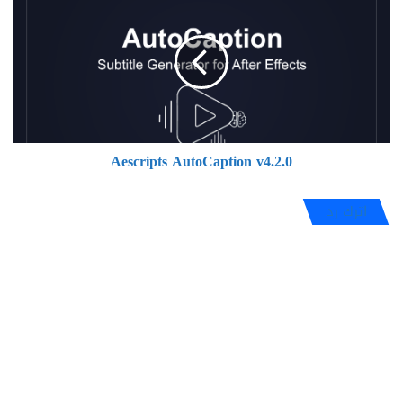
AutoCaption
v4.2.0
Aescripts AutoCaption v4.2.0
اترك رد