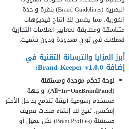
البصرية (Brand Guidelines) بنقرة واحدة
الفورية، مما يضمن لك إنتاج فيديوهات
متناسقة ومطابقة لمعايير العلامات التجارية
لعملائك في ثوانٍ معدودة ودون تشتيت.
أبرز المزايا والترسانة التقنية في
إضافة Brand Keeper v1.0.0:
لوحة تحكم موحدة ومستقلة
(All−In−OneBrandPanel)
: واجهة
مستخدم رسومية أنيقة تندمج بداخل الأفتر
إفكتس، تتيح لك إنشاء ملفات تعريف
مستقلة (BrandProfiles) لكل عميل أو