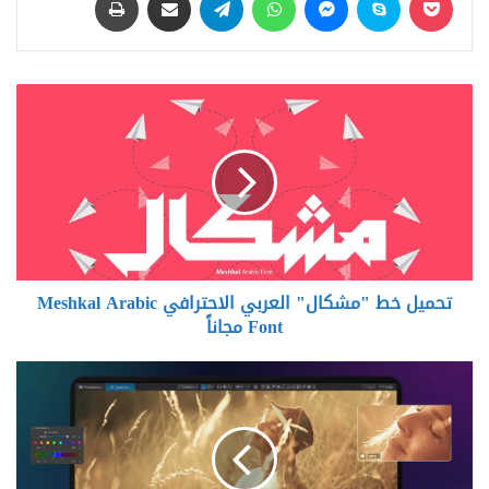
تحميل
خط
"مشكال"
العربي
الاحترافي
Meshkal
Arabic
Font
مجاناً
تحميل خط "مشكال" العربي الاحترافي Meshkal Arabic
Font مجاناً
تحميل
DxO
PhotoLab
9.8.0
Elite
برنامج