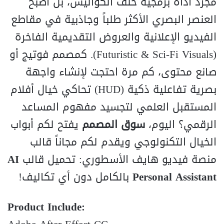
مجرد أداة برمجية خلف الكواليس، بل أصبح
العنصر البصري الأكثر طلباً وجاذبية في مقاطع
الفيديو الإعلانية والعروض التقديمية الفاخرة
(Futuristic & Sci-Fi Visuals). كمصمم فوتيج أو
صانع محتوى، كم مرة احتجت لإنشاء واجهة
بصرية تفاعلية ذكية (HUD) تحاكي خيال أفلام
المستقبل العلمي لتجسيد مفهوم المساعد
الرقمي؟ اليوم،
سوق المصمم
يفتح لكم أبواب
الخيال التكنولوجي ويقدم لكم مجاناً قالب
منصة فيديو هايف الأسطوري: تحميل قالب
AI
Personal Assistant
بالكامل دون أي تكاليف!
Product Include: