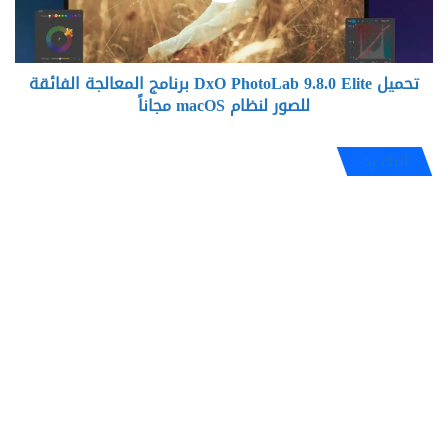
المعالجة
الفائقة
للصور
تحميل DxO PhotoLab 9.8.0 Elite برنامج المعالجة الفائقة
لنظام
macOS
للصور لنظام macOS مجاناً
مجاناً
اترك رد