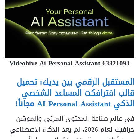
Videohive Ai Personal Assistant 63821093
المستقبل الرقمي بين يديك: تحميل
قالب افترافكت المساعد الشخصي
الذكي AI Personal Assistant مجاناً!
في عالم صناعة المحتوى المرئي والموشن
جرافيك لعام 2026، لم يعد الذكاء الاصطناعي