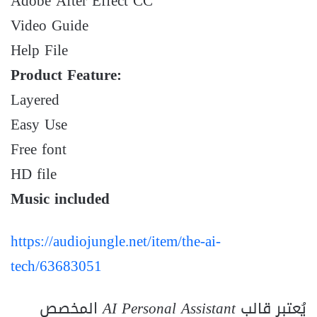
Adobe After Effect CC
Video Guide
Help File
Product Feature:
Layered
Easy Use
Free font
HD file
Music included
https://audiojungle.net/item/the-ai-
tech/63683051
يُعتبر قالب
AI Personal Assistant
المخصص