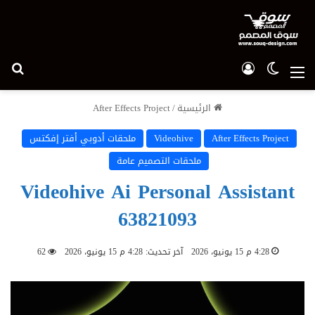
الوضع المظلم
تسجيل الدخول
بح
القائمة
الرئيسية
/
After Effects Project
After Effects Project
Videohive
ملحقات أدوبي أفتر إفكتس
ملحقات التصميم عامة
Videohive Ai Personal Assistant
63821093
4:28 م 15 يونيو، 2026
آخر تحديث: 4:28 م 15 يونيو، 2026
62