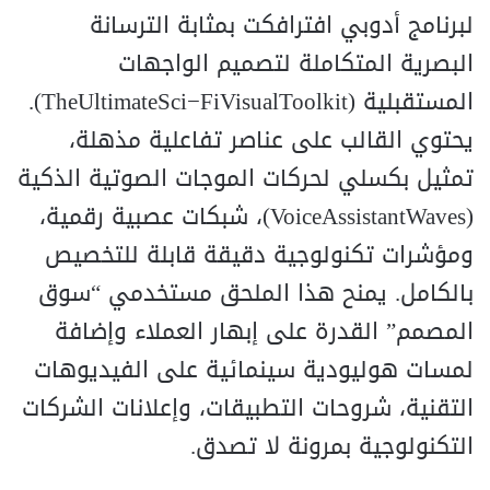
لبرنامج أدوبي افترافكت بمثابة الترسانة
البصرية المتكاملة لتصميم الواجهات
المستقبلية (TheUltimateSci−FiVisualToolkit).
يحتوي القالب على عناصر تفاعلية مذهلة،
تمثيل بكسلي لحركات الموجات الصوتية الذكية
(VoiceAssistantWaves)، شبكات عصبية رقمية،
ومؤشرات تكنولوجية دقيقة قابلة للتخصيص
بالكامل. يمنح هذا الملحق مستخدمي “سوق
المصمم” القدرة على إبهار العملاء وإضافة
لمسات هوليودية سينمائية على الفيديوهات
التقنية، شروحات التطبيقات، وإعلانات الشركات
التكنولوجية بمرونة لا تصدق.