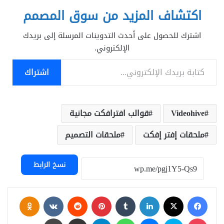
اكتشاف المزيد من سوق المصمم
اشترك للحصول على أحدث التدوينات المرسلة إلى بريدك
الإلكتروني.
كتابة بريدك الإلكتروني...
اشتراك
Videohive
قوالب افترافكت مجانية
ملحقات إفتر إفكت
ملحقات التصميم
نسخ الرابط
فيسبوك
‫X
لينكدإن
بينتيريست
assniki
‫Pocket
سكايب
ماسنجر
واتساب
تيلقرام
مشاركة عبر البريد
طباعة