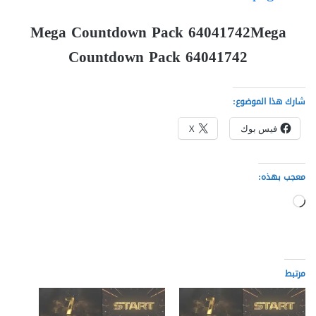
Mega Countdown Pack 64041742
Mega
Countdown Pack 64041742
شارك هذا الموضوع:
فيس بوك
X
معجب بهذه:
جاري
التحميل…
مرتبط