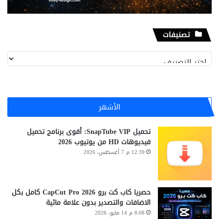
تصنيفات
تصنيفات
الأشهر
تحميل SnapTube VIP: أقوى برنامج تحميل
فيديوهات HD من يوتيوب 2026
12:39 م 7 أغسطس، 2026
حصريا كاب كت برو CapCut Pro 2026 كامل بكل
الاضافات والتصدير بدون علامة مائية
8:08 م 14 مايو، 2026