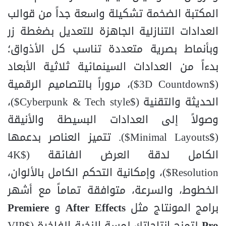
المكتبة الضخمة تشكيلة واسعة جداً من قوالب
العدادات التنازلية الجاهزة للتعديل بضغطة زر
وبأنماط بصرية متعددة تناسب كل الأذواق؛
بدءاً من العدادات السينمائية ثلاثية الأبعاد
(
$3D Countdown$
)، مروراً بالتصاميم الرقمية
الحديثة والتقنية (
$Cyberpunk & Tech style$
)،
وصولاً إلى العدادات البسيطة والأنيقة
(
$Minimal Layouts$
). تتميز العناصر بدعمها
الكامل لدقة العرض الفائقة (
$4K
Resolution$
)، وإمكانية التحكم الكامل بالألوان،
الخطوط، والسرعة، متوافقة تماماً مع أشهر
برامج المونتاج مثل
After Effects
و
Premiere
Pro
لتمنح إنتاجاتك لمسة النخبة الفاخرة (
$VIP