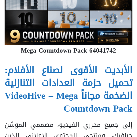
Mega Countdown Pack 64041742
الأبديت الأقوى لصناع الأفلام:
تحميل حزمة العدادات التنازلية
الضخمة مجاناً VideoHive – Mega
Countdown Pack
إلى جميع محرري الفيديو، مصممي الموشن
جرافيك، ومنتجي المحتوى الإعلاني الذين