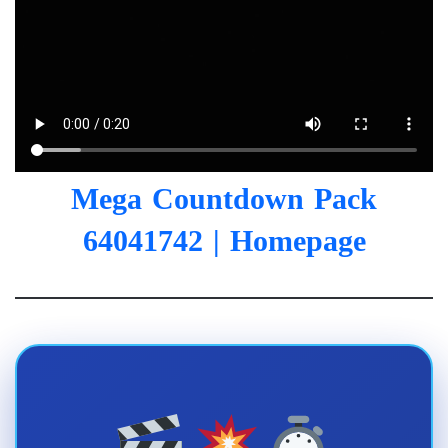
Mega Countdown Pack
64041742
| Homepage