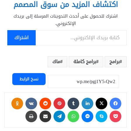
اكتشاف المزيد من سوق المصمم
اشترك للحصول على أحدث التدوينات المرسلة إلى بريدك
الإلكتروني.
كتابة بريدك الإلكتروني...
اشتراك
برامج
برامج كاملة
ماك
نسخ الرابط
فيسبوك
‫X
لينكدإن
بينتيريست
assniki
‫Pocket
سكايب
ماسنجر
واتساب
تيلقرام
مشاركة عبر البريد
طباعة