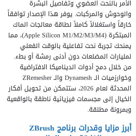
الأمر بالنحت العضوي وتفاصيل البشرة
والوحوش والمركبات. يوفر هذا الإصدار توافقاً
خارقاً واستغلالاً كاملاً لطاقة معالجات الماك
المبتكرة (Apple Silicon M1/M2/M3/M4)، مما
يمنحك تجربة نحت تفاعلية بالوقت الفعلي
لمليارات المضلعات دون أدنى رمشة أو بطء.
من خلال دمج أدوات الديناميكا الافتراضية
وخوارزميات الـ Dynamesh والـ ZRemesher
المحدثة لعام 2026، ستتمكن من تحويل أفكار
الخيال إلى مجسمات فيزيائية ناطقة بالواقعية
وبمرونة مطلقة.
أبرز مزايا وقدرات برنامج ZBrush