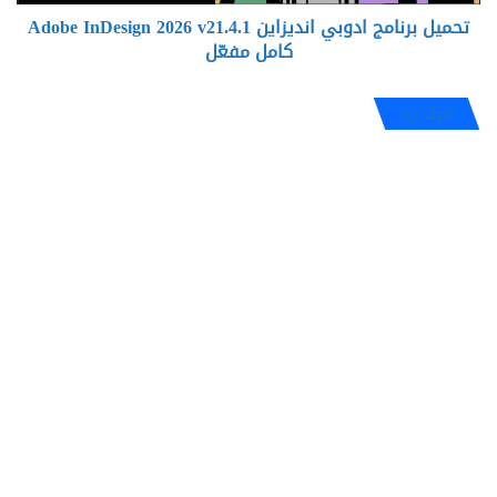
كامل
تحميل برنامج ادوبي انديزاين Adobe InDesign 2026 v21.4.1
مفعّل
كامل مفعّل
اترك رد