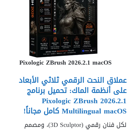
Pixologic ZBrush 2026.2.1 macOS
عملاق النحت الرقمي ثلاثي الأبعاد
على أنظمة الماك: تحميل برنامج
Pixologic ZBrush 2026.2.1
Multilingual macOS كامل مجاناً!
لكل فنان رقمي (3D Sculptor)، ومصمم