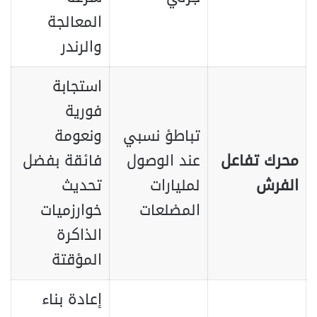
المعالجة
والرندر
استجابة
فورية
تباطؤ نسبي
ونعومة
محرك تفاعل
عند الوصول
فائقة بفضل
الفرش
لمليارات
تحديث
المضلعات
خوارزميات
الذاكرة
المؤقتة
إعادة بناء