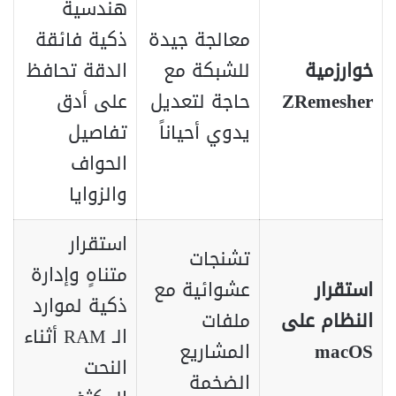
هندسية
معالجة جيدة
ذكية فائقة
خوارزمية
للشبكة مع
الدقة تحافظ
ZRemesher
حاجة لتعديل
على أدق
يدوي أحياناً
تفاصيل
الحواف
والزوايا
استقرار
تشنجات
متناهٍ وإدارة
استقرار
عشوائية مع
ذكية لموارد
النظام على
ملفات
الـ RAM أثناء
macOS
المشاريع
النحت
الضخمة