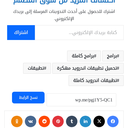
اكتشاف المزيد من سوق المصمم
وهو موثوق به من
قبل المتخصصين
اشترك للحصول على أحدث التدوينات المرسلة إلى بريدك
في هذا المجال كل
الإلكتروني.
يوم!ميزات:• تحقق
كتابة بريدك الإلكتروني...
من سرعات التنزيل
والتحميل…
اشتراك
برامج
برامج كاملة
تحميل تطبيقات اندرويد مهكرة
تطبيقات
تطبيقات اندرويد كاملة
نسخ الرابط
فيسبوك
‫X
لينكدإن
بينتيريست
assniki
‫Pocket
سكايب
ماسنجر
واتساب
تيلقرام
مشاركة عبر البريد
طباعة