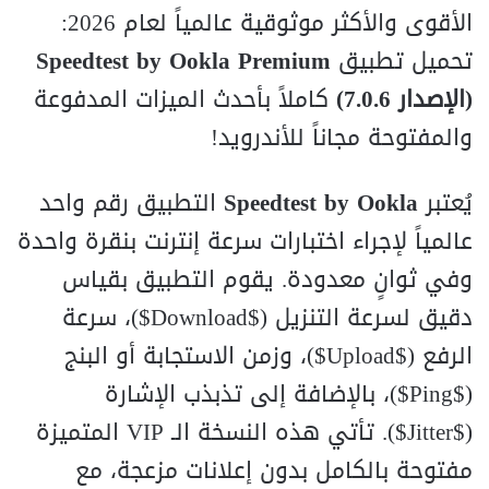
الأقوى والأكثر موثوقية عالمياً لعام 2026:
تحميل تطبيق
Speedtest by Ookla Premium
(الإصدار 7.0.6)
كاملاً بأحدث الميزات المدفوعة
والمفتوحة مجاناً للأندرويد!
يُعتبر
Speedtest by Ookla
التطبيق رقم واحد
عالمياً لإجراء اختبارات سرعة إنترنت بنقرة واحدة
وفي ثوانٍ معدودة. يقوم التطبيق بقياس
دقيق لسرعة التنزيل (
$Download$
)، سرعة
الرفع (
$Upload$
)، وزمن الاستجابة أو البنج
(
$Ping$
)، بالإضافة إلى تذبذب الإشارة
(
$Jitter$
). تأتي هذه النسخة الـ VIP المتميزة
مفتوحة بالكامل بدون إعلانات مزعجة، مع