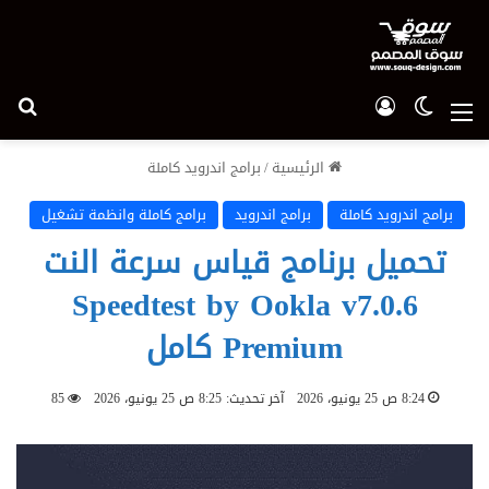
الوضع المظلم
تسجيل الدخول
بح
القائمة
الرئيسية
/
برامج اندرويد كاملة
برامج اندرويد كاملة
برامج اندرويد
برامج كاملة وانظمة تشغيل
تحميل برنامج قياس سرعة النت
Speedtest by Ookla v7.0.6
Premium كامل
8:24 ص 25 يونيو، 2026
آخر تحديث: 8:25 ص 25 يونيو، 2026
85