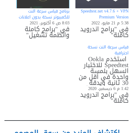
Speedtest.net v4.7.6 + VPN
برنامج قياس سرعة النت
Premium Version
للكمبيوتر نسخة بدون اعلانات
5:38 م 21 مايو، 2022
8:03 ص 6 أكتوبر، 2021
في "برامج اندرويد
في "برامج كاملة
كاملة"
وانظمة تشغيل"
قياس سرعة النت نسخة
احترافية
استخدم Ookla
Speedtest للاختبار
السهل بلمسة
واحدة في أقل من
30 ثانية وبدقة
عالية في أي مكان
1:42 م 6 ديسمبر، 2020
بفضل شبكتنا
في "برامج اندرويد
كاملة"
العالمية. تم جعل
Ookla Speedtest هو
التطبيق الأول
لاختبار سرعة
الإنترنت من قبل
ملايين المستخدمين