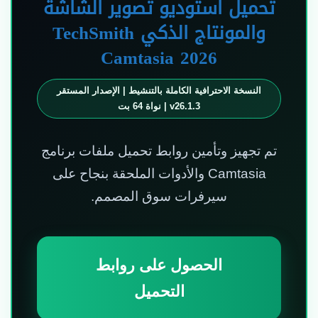
تحميل استوديو تصوير الشاشة
والمونتاج الذكي TechSmith
Camtasia 2026
النسخة الاحترافية الكاملة بالتنشيط | الإصدار المستقر
v26.1.3 | نواة 64 بت
تم تجهيز وتأمين روابط تحميل ملفات برنامج
Camtasia والأدوات الملحقة بنجاح على
سيرفرات سوق المصمم.
الحصول على روابط
التحميل