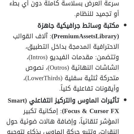
سرعة العرض بسلاسة كاملة دون أي بطء
أو تجميد للنظام.
مكتبة وسائط جرافيكية جاهزة
(PremiumAssetsLibrary)
: آلاف القوالب
الاحترافية المدمجة بداخل التطبيق،
وتتضمن: مقدمات الفيديو (Intros)،
الشاشات النهائية (Outros)، نصوص
متحركة ثلثية سفلية (LowerThirds)،
وأيقونات تفاعلية كلياً.
تأثيرات الماوس والتركيز التفاعلي (Smart
Focus & Cursor FX)
: إمكانية تكبير
المؤشر تلقائياً، وإضافة هالات ضوئية حول
النقرات، وتتبع حركة الماوس بذكاء لتوجيه