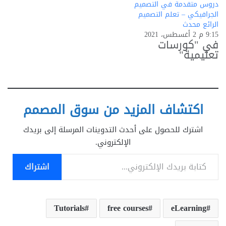
دروس متقدمة في التصميم
الجرافيكي – تعلم التصميم
الرائع محدث
9:15 م 2 أغسطس، 2021
في "كورسات
تعليمية"
اكتشاف المزيد من سوق المصمم
اشترك للحصول على أحدث التدوينات المرسلة إلى بريدك
الإلكتروني.
كتابة بريدك الإلكتروني...
اشتراك
Tutorials
free courses
eLearning