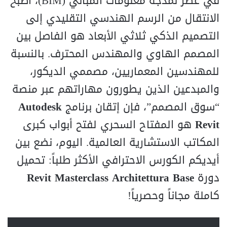
في عصر نمذجة معلومات المباني (BIM)، أصبح
الانتقال من الرسم الهندسي التقليدي إلى
التصميم الذكي ثلاثي الأبعاد هو الفاصل بين
المصمم الهاوي والمهندس المحترف. بالنسبة
للمهندسين المعماريين، مصممي الديكور،
والمبدعين الذين يطورون مهاراتهم عبر منصة
“سوق المصمم”، فإن إتقان برنامج
Autodesk
Revit
هو المفتاح السحري لفتح أبواب كبرى
المكاتب الاستشارية العالمية. اليوم، نضع بين
أيديكم الكورس الاحترافي الأكثر طلباً: تحميل
دورة
Revit Masterclass Architettura Base
كاملة مجاناً وحصرياً!