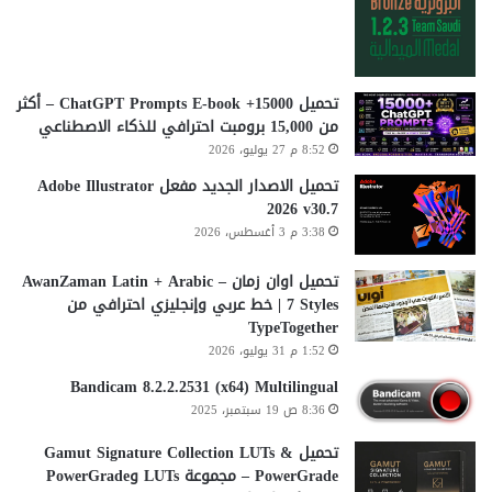
تحميل 15000+ ChatGPT Prompts E-book – أكثر
من 15,000 برومبت احترافي للذكاء الاصطناعي
8:52 م 27 يوليو، 2026
تحميل الاصدار الجديد مفعل Adobe Illustrator
2026 v30.7
3:38 م 3 أغسطس، 2026
تحميل اوان زمان AwanZaman Latin + Arabic –
7 Styles | خط عربي وإنجليزي احترافي من
TypeTogether
1:52 م 31 يوليو، 2026
Bandicam 8.2.2.2531 (x64) Multilingual
8:36 ص 19 سبتمبر، 2025
تحميل Gamut Signature Collection LUTs &
PowerGrade – مجموعة LUTs وPowerGrade