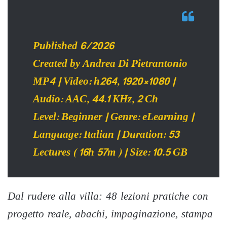
Published 6/2026
Created by Andrea Di Pietrantonio
MP4 | Video: h264, 1920×1080 |
Audio: AAC, 44.1 KHz, 2 Ch
Level: Beginner | Genre: eLearning |
Language: Italian | Duration: 53
Lectures ( 16h 57m ) | Size: 10.5 GB
Dal rudere alla villa: 48 lezioni pratiche con
progetto reale, abachi, impaginazione, stampa