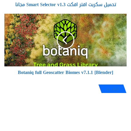
تحميل سكربت افتر افكت Smart Selector v1.3 مجانا
Botaniq
full
Geoscatter
Biomes
v7.1.1
[Blender]
Botaniq full Geoscatter Biomes v7.1.1 [Blender]
اترك رد