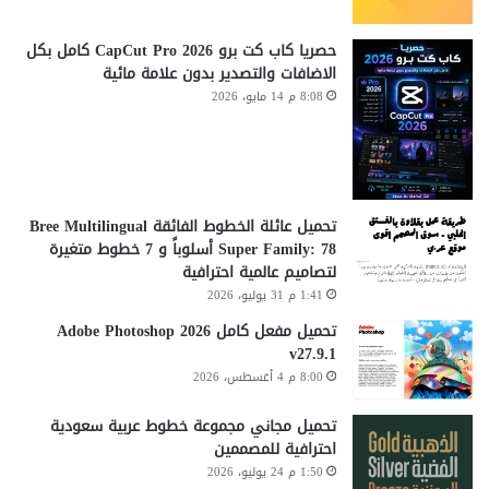
حصريا كاب كت برو CapCut Pro 2026 كامل بكل
الاضافات والتصدير بدون علامة مائية
8:08 م 14 مايو، 2026
تحميل عائلة الخطوط الفائقة Bree Multilingual
Super Family: 78 أسلوباً و 7 خطوط متغيرة
لتصاميم عالمية احترافية
1:41 م 31 يوليو، 2026
تحميل مفعل كامل Adobe Photoshop 2026
v27.9.1
8:00 م 4 أغسطس، 2026
تحميل مجاني مجموعة خطوط عربية سعودية
احترافية للمصممين
1:50 م 24 يوليو، 2026