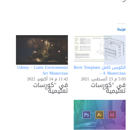
التحميل…
مرتبط
الكورس كامل Revit Templates
Udemy – Game Environments
Art Masterclass
– A Masterclass
5:03 م 23 أغسطس، 2021
11:42 م 14 أكتوبر، 2022
في "كورسات
في "كورسات
تعليمية"
تعليمية"