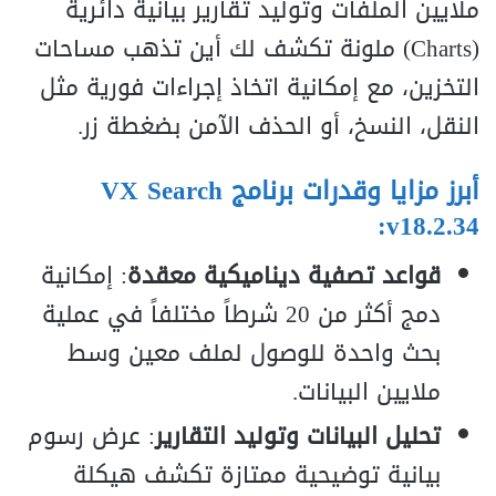
ملايين الملفات وتوليد تقارير بيانية دائرية
(
s
t
r
ha
C
) ملونة تكشف لك أين تذهب مساحات
التخزين، مع إمكانية اتخاذ إجراءات فورية مثل
النقل، النسخ، أو الحذف الآمن بضغطة زر.
أبرز مزايا وقدرات برنامج VX Search
v18.2.34:
قواعد تصفية ديناميكية معقدة
: إمكانية
دمج أكثر من 20 شرطاً مختلفاً في عملية
بحث واحدة للوصول لملف معين وسط
ملايين البيانات.
تحليل البيانات وتوليد التقارير
: عرض رسوم
بيانية توضيحية ممتازة تكشف هيكلة