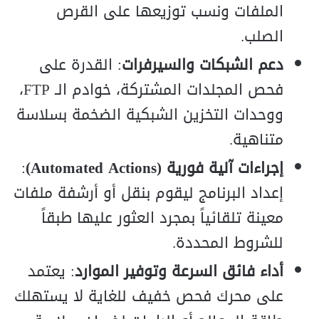
الملفات ونسب توزيعها على القرص
الصلب.
دعم الشبكات والسيرفرات
: القدرة على
فحص المجلدات المشتركة، خوادم الـ
FTP
،
ووحدات التخزين الشبكية الضخمة بسلاسة
متناهية.
إجراءات آلية فورية (
s
n
o
i
t
c
A
d
e
t
ma
o
t
u
A
)
:
إعداد البرنامج ليقوم بنقل أو أرشفة ملفات
معينة تلقائياً بمجرد العثور عليها طبقاً
للشروط المحددة.
أداء فائق السرعة وتوفير الموارد
: يعتمد
على محرك فحص خفيف للغاية لا يستهلك