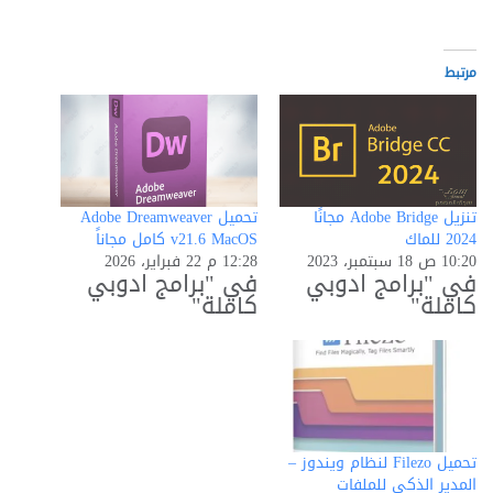
مرتبط
تنزيل Adobe Bridge مجانًا
تحميل Adobe Dreamweaver
2024 للماك
v21.6 MacOS كامل مجاناً
10:20 ص 18 سبتمبر، 2023
12:28 م 22 فبراير، 2026
في "برامج ادوبي
في "برامج ادوبي
كاملة"
كاملة"
تحميل Filezo لنظام ويندوز –
المدير الذكي للملفات