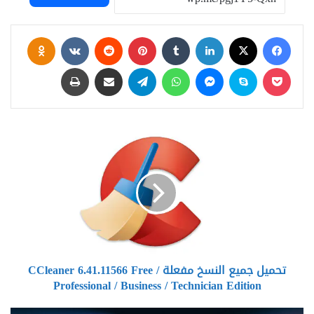
فيسبوك
‫X
لينكدإن
بينتيريست
assniki
‫Pocket
سكايب
ماسنجر
واتساب
تيلقرام
مشاركة عبر البريد
طباعة
تحميل
جميع
النسخ
مفعلة
CCleaner
6.41.11566
Free
/
Professional
تحميل جميع النسخ مفعلة CCleaner 6.41.11566 Free /
/
Professional / Business / Technician Edition
Business
/
Technician