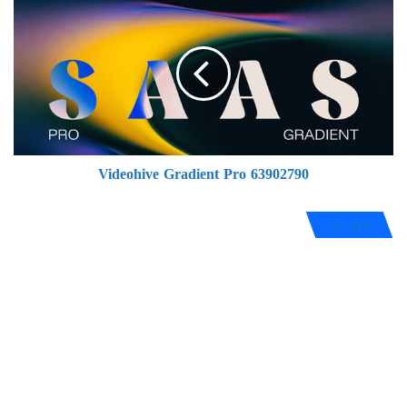
Videohive
Edition
Gradient
Pro
63902790
Videohive Gradient Pro 63902790
اترك رد