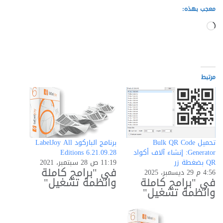
معجب بهذه:
جاري
التحميل…
مرتبط
تحميل Bulk QR Code
برنامج الباركود LabelJoy All
Generator: إنشاء آلاف أكواد
Editions 6.21.09.28
QR بضغطة زر
11:19 ص 28 سبتمبر، 2021
في "برامج كاملة
4:56 م 29 ديسمبر، 2025
في "برامج كاملة
وانظمة تشغيل"
وانظمة تشغيل"