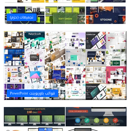
تجميعات (حزم)
قوالب باوربوينت PowerPoint