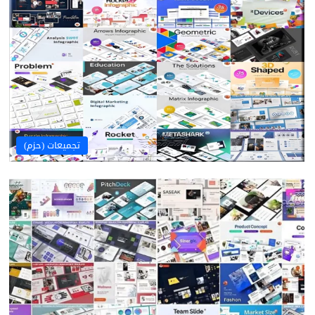
تجميعات (حزم)