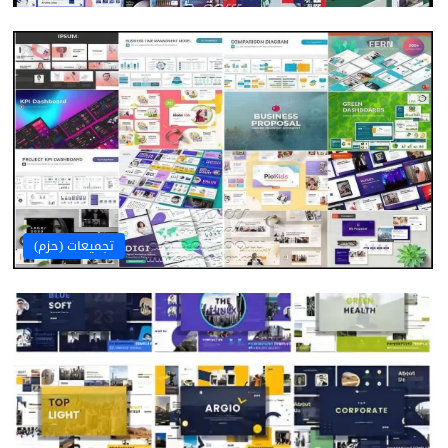
تجميعات (حزم)