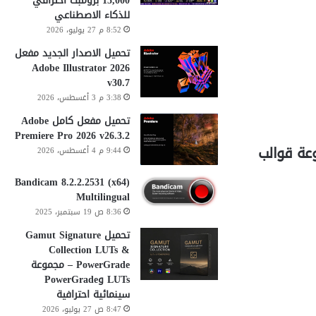
15,000 برومبت احترافي
للذكاء الاصطناعي
8:52 م 27 يوليو، 2026
تحميل الاصدار الجديد مفعل
Adobe Illustrator 2026
v30.7
3:38 م 3 أغسطس، 2026
تحميل مفعل كامل Adobe
Premiere Pro 2026 v26.3.2
NO BRAND – Creative Pre مجموعة قوالب
9:44 م 4 أغسطس، 2026
Bandicam 8.2.2.2531 (x64)
Multilingual
8:36 ص 19 سبتمبر، 2025
تحميل Gamut Signature
Collection LUTs &
PowerGrade – مجموعة
LUTs وPowerGrade
سينمائية احترافية
8:47 ص 27 يوليو، 2026