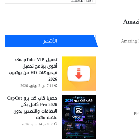
ص
ن
ي
Amazing PowerPo
ف
ا
ت
الأشهر
Amazing PowerPoi
تحميل SnapTube VIP:
أقوى برنامج تحميل
فيديوهات HD من يوتيوب
2026
7:14 ص 2 يوليو، 2026
حصريا كاب كت برو CapCut
Pro 2026 كامل بكل
الاضافات والتصدير بدون
علامة مائية
8:08 م 14 مايو، 2026