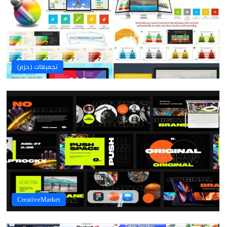
تجميعات (حزم)
CreativeMarket