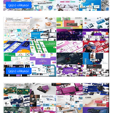
تجميعات (حزم)
تجميعات (حزم)