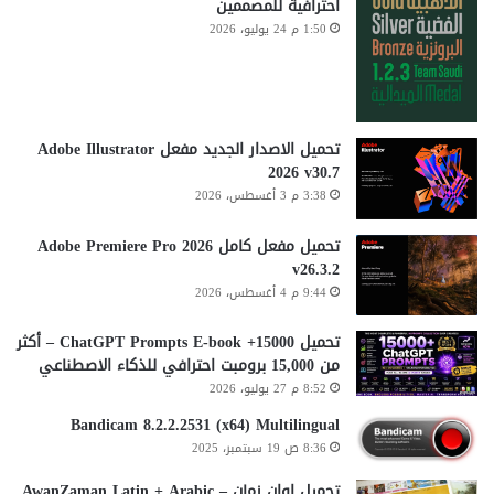
احترافية للمصممين
1:50 م 24 يوليو، 2026
تحميل الاصدار الجديد مفعل Adobe Illustrator
2026 v30.7
3:38 م 3 أغسطس، 2026
تحميل مفعل كامل Adobe Premiere Pro 2026
v26.3.2
9:44 م 4 أغسطس، 2026
تحميل 15000+ ChatGPT Prompts E-book – أكثر
من 15,000 برومبت احترافي للذكاء الاصطناعي
8:52 م 27 يوليو، 2026
Bandicam 8.2.2.2531 (x64) Multilingual
8:36 ص 19 سبتمبر، 2025
تحميل اوان زمان AwanZaman Latin + Arabic –