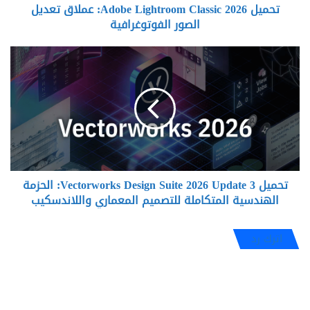
تحميل Adobe Lightroom Classic 2026: عملاق تعديل
الصور الفوتوغرافية
تحميل
Vectorworks
Design
Suite
2026
Update
3:
الحزمة
الهندسية
تحميل Vectorworks Design Suite 2026 Update 3: الحزمة
المتكاملة
للتصميم
الهندسية المتكاملة للتصميم المعماري واللاندسكيب
المعماري
واللاندسكيب
اترك رد