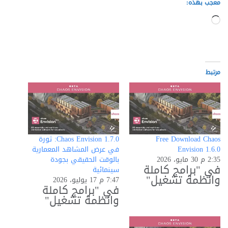
معجب بهذه:
جاري
التحميل…
مرتبط
Free Download Chaos
Chaos Envision 1.7.0: ثورة
Envision 1.6.0
في عرض المشاهد المعمارية
2:35 م 30 مايو، 2026
بالوقت الحقيقي بجودة
في "برامج كاملة
سينمائية
وانظمة تشغيل"
7:47 م 17 يوليو، 2026
في "برامج كاملة
وانظمة تشغيل"