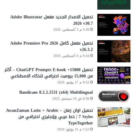
تحميل الاصدار الجديد مفعل Adobe Illustrator
2026 v30.7
3:38 م 3 أغسطس، 2026
تحميل مفعل كامل Adobe Premiere Pro 2026
v26.3.2
9:44 م 4 أغسطس، 2026
تحميل 15000+ ChatGPT Prompts E-book – أكثر
من 15,000 برومبت احترافي للذكاء الاصطناعي
8:52 م 27 يوليو، 2026
Bandicam 8.2.2.2531 (x64) Multilingual
8:36 ص 19 سبتمبر، 2025
تحميل اوان زمان AwanZaman Latin + Arabic –
7 Styles | خط عربي وإنجليزي احترافي من
TypeTogether
1:52 م 31 يوليو، 2026