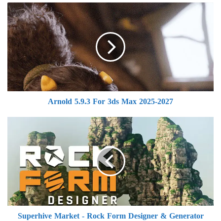
Arnold
5.9.3
For
3ds
Max
2025-
2027
Arnold 5.9.3 For 3ds Max 2025-2027
Superhive
Market
-
Rock
Form
Designer
&
Generator
v1.4.1
Superhive Market - Rock Form Designer & Generator