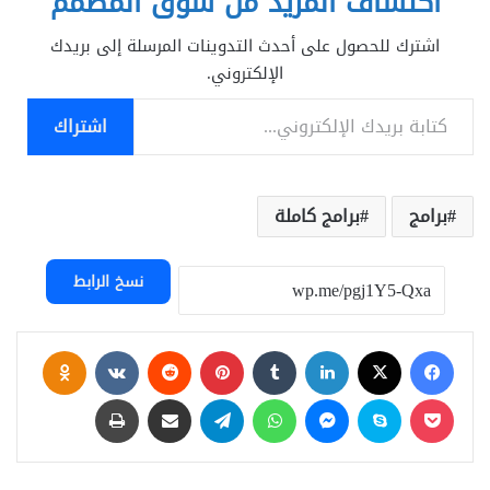
اكتشاف المزيد من سوق المصمم
اشترك للحصول على أحدث التدوينات المرسلة إلى بريدك
الإلكتروني.
كتابة بريدك الإلكتروني...
اشتراك
برامج
برامج كاملة
نسخ الرابط
فيسبوك
‫X
لينكدإن
بينتيريست
assniki
‫Pocket
سكايب
ماسنجر
واتساب
تيلقرام
مشاركة عبر البريد
طباعة