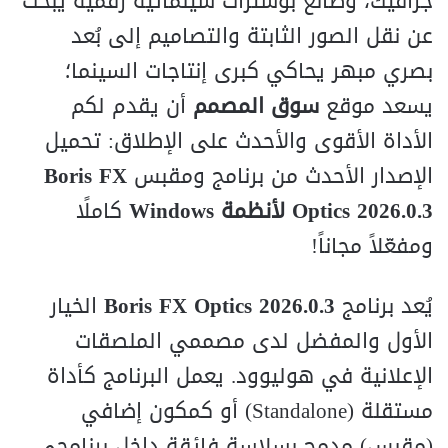
جرافيك، وصانع بوسترات سينمائية رقمية يبحث
عن نقل الصور الثابتة والتصاميم إلى بُعد
بصري مبهر يحاكي كبرى إنتاجات السينما؛
يسعد موقع
سوق المصمم
أن يقدم لكم
الأداة الأقوى والأحدث على الإطلاق: تحميل
الإصدار الأحدث من برنامج ومقبس
Boris FX
Optics 2026.0.3 لأنظمة Windows
كاملًا
ومفعّلاً مجاناً!
يُعد برنامج
Boris FX Optics 2026.0.3
الخيار
الأول والمفضل لدى مصممي الملصقات
الإعلانية في هوليوود. يعمل البرنامج كأداة
مستقلة (Standalone) أو كمكون إضافي
(مقبس) مدمج بسلاسة فائقة داخل برنامجي