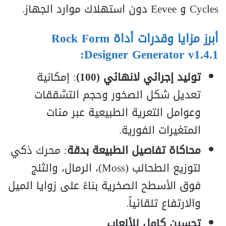
es
l
yc
C
و
ee
v
e
E
دون استهلاك موارد الجهاز.
أبرز مزايا وقدرات أداة Rock Form
Designer Generator v1.4.1:
توليد إجرائي لانهائي (
100
)
: إمكانية
تعديل شكل الصخور وحجم التشققات
وعوامل التعرية الطبيعية عبر مئات
المتغيرات الفورية.
محاكاة تفاصيل الطبيعة بدقة
: محرك ذكي
لتوزيع الطحالب (
oss
M
)، الرمال، والثلج
فوق الأسطح الصخرية بناءً على زوايا الميل
والارتفاع تلقائياً.
تحسين كامل للألعاب