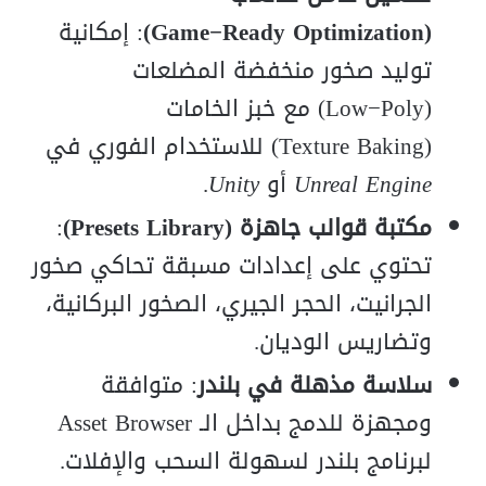
(
n
o
i
t
a
z
imi
Opt
y
d
a
e
R
−
e
am
G
)
: إمكانية
توليد صخور منخفضة المضلعات
(
y
l
o
P
−
w
o
L
) مع خبز الخامات
(
g
akin
B
re
u
t
x
e
T
) للاستخدام الفوري في
Unreal Engine
أو
Unity
.
مكتبة قوالب جاهزة (
ry
a
r
ib
L
s
t
rese
P
)
:
تحتوي على إعدادات مسبقة تحاكي صخور
الجرانيت، الحجر الجيري، الصخور البركانية،
وتضاريس الوديان.
سلاسة مذهلة في بلندر
: متوافقة
ومجهزة للدمج بداخل الـ
ser
w
ro
B
t
sse
A
لبرنامج بلندر لسهولة السحب والإفلات.