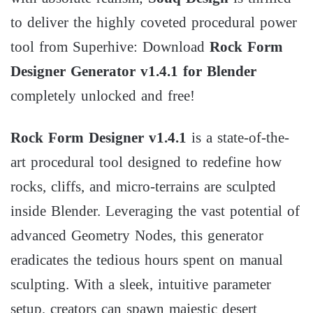
to deliver the highly coveted procedural power
tool from Superhive: Download
Rock Form
Designer Generator v1.4.1 for Blender
completely unlocked and free!
Rock Form Designer v1.4.1
is a state-of-the-
art procedural tool designed to redefine how
rocks, cliffs, and micro-terrains are sculpted
inside Blender. Leveraging the vast potential of
advanced
G
eo
m
e
t
ry
N
o
d
es
, this generator
eradicates the tedious hours spent on manual
sculpting. With a sleek, intuitive parameter
setup, creators can spawn majestic desert