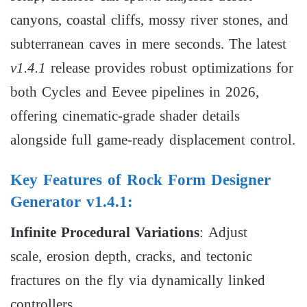
canyons, coastal cliffs, mossy river stones, and
subterranean caves in mere seconds. The latest
v1.4.1
release provides robust optimizations for
both
C
yc
l
es
and
E
e
v
ee
pipelines in 2026,
offering cinematic-grade shader details
alongside full game-ready displacement control.
Key Features of Rock Form Designer
Generator v1.4.1:
Infinite Procedural Variations
: Adjust
scale, erosion depth, cracks, and tectonic
fractures on the fly via dynamically linked
controllers.