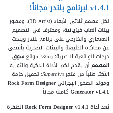
v1.4.1 لبرنامج بلندر مجاناً!
لكل مصمم ثلاثي الأبعاد (
t
s
i
t
r
A
D
3
)، ومطور
بيئات ألعاب فيزيائية، ومحترف في التصميم
المعماري والخارجي على برنامج بلندر ويبحث
عن محاكاة الطبيعة والبيئات الصخرية بأقصى
درجات الواقعية البصرية؛ يسعد موقع
سوق
المصمم
أن يقدم لكم الأداة الذكية والثورية
الأكثر طلباً من متجر
Superhive
: تحميل حزمة
ومولد الصخور الإجرائي
Rock Form Designer
Generator v1.4.1
كاملة مجاناً!
تُعد أداة
Rock Form Designer v1.4.1
الطفرة