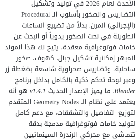
الأحدث لعام 2026 في توليد وتشكيل
التضاريس والصخور بأسلوب الـ
l
a
r
u
d
roce
P
(الإجرائي) المرن. بدلاً من تضييع الساعات
الطويلة في نحت الصخور يدوياً أو البحث عن
خامات فوتوغرافية معقدة، يتيح لك هذا المولد
المبهر إمكانية تشكيل جبال، كهوف، صخور
ساحلية، وتضاريس صحراوية شاسعة بضغطة زر
وعبر لوحة تحكم ذكية بالكامل بداخل برنامج
Blender
. ما يميز الإصدار الحديث
v1.4.1
هو أنه
يعتمد على نظام الـ
es
d
o
N
ry
t
e
m
eo
G
المتقدم
لتوزيع التفاصيل والتشققات، مع دعم كامل
لتوليد خامات فوتوغرافية مدمجة بدقة
تتماشى مع محركي الرندرة السينمائيين