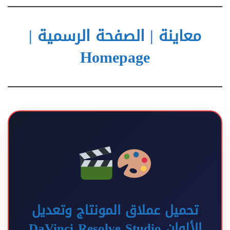
معاينة | الصفحة الرسمية |
Homepage
تحميل عملاق المونتاج وتعديل
الألوان DaVinci Resolve Studio