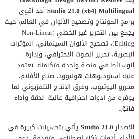
يُعد
Blackmagic Design DaVinci Resolve
Studio 21.0 (x64) Multilingual
أحد أقوى
برامج المونتاج وتصحيح الألوان في العالم، حيث
يجمع بين التحرير غير الخطي (Non‑Linear
Editing)، تصحيح الألوان السينمائي، المؤثرات
البصرية، تحرير الصوت الاحترافي، وإدارة
الوسائط في منصة واحدة متكاملة. تعتمد
عليه استوديوهات هوليوود، صناع الأفلام،
محررو اليوتيوب، وفرق الإنتاج التلفزيوني لما
يوفره من أدوات احترافية عالية الدقة وأداء
فائق.
الإصدار
21.0 Studio
يأتي بتحسينات كبيرة في
الأداء، أدوات ذكاء اصطناعي متقدمة، دعم