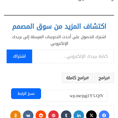
اكتشاف المزيد من سوق المصمم
اشترك للحصول على أحدث التدوينات المرسلة إلى بريدك
الإلكتروني.
كتابة بريدك الإلكتروني...
اشتراك
برامج
برامج كاملة
نسخ الرابط
فيسبوك
‫X
لينكدإن
بينتيريست
assniki