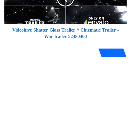
Cinematic
Trailer
-
War
Videohive Shatter Glass Trailer // Cinematic Trailer -
trailer
War trailer 52480400
52480400
اترك رد