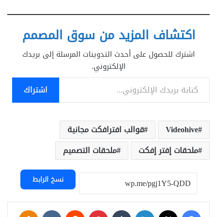
اكتشاف المزيد من سوق المصمم
اشترك للحصول على أحدث التدوينات المرسلة إلى بريدك
الإلكتروني.
كتابة بريدك الإلكتروني...
اشتراك
Videohive
قوالب افترافكت مجانية
ملحقات إفتر إفكت
ملحقات التصميم
نسخ الرابط
فيسبوك
‫X
لينكدإن
بينتيريست
assniki