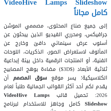
VideoHive Lamps Slideshow
كامل مجاناً
إلى جميع صناع المحتوى، مصممي الموشن
جرافيكس، ومحرري الفيديو الذين يبحثون عن
أسلوب عرض سينمائي دافئ وخارج عن
المألوف لاستعراض الصور، الذكريات، اللوحات
الفنية، أو المنتجات الرقمية داخل بيئة إبداعية
ثلاثية الأبعاد (
$3D$
) مضاءة بوهج المصابيح
الكلاسيكية؛ يسر موقع
سوق المصمم
أن
يقدم لكم أحد أكثر القوالب الجمالية طلباً لعام
2026: تحميل قالب
VideoHive Lamps
Slideshow
كامل وجاهز للاستخدام لبرنامج