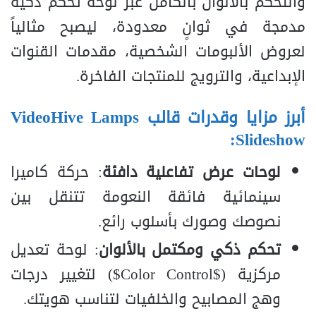
والتحكم بالألوان بالكامل عبر لوحة تحكم ذكية
مدمجة في ثوانٍ معدودة، ليصبح مثالياً
لعروض الألبومات الشخصية، مقدمات القنوات
الإبداعية، والترويج للمنتجات الفاخرة.
أبرز مزايا وقدرات قالب VideoHive Lamps
Slideshow:
لوحات عرض تفاعلية دافئة
: حركة كاميرا
سينمائية فائقة النعومة تتنقل بين
نصوصك وصورك بأسلوب رائع.
تحكم ذكي ومكتمل بالألوان
: لوحة تعديل
مركزية (
$Color Control$
) لتغيير درجات
وهج المصابيح والخلفيات لتناسب هويتك.