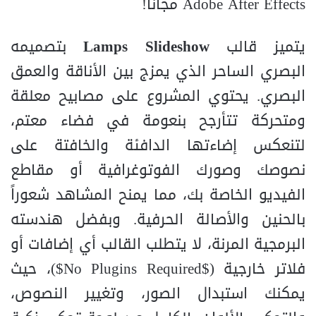
Adobe After Effects مجاناً!
يتميز قالب
Lamps Slideshow
بتصميمه
البصري الساحر الذي يمزج بين الأناقة والعمق
البصري. يحتوي المشروع على مصابيح معلقة
ومتحركة تتأرجح بنعومة في فضاء معتم،
لتنعكس إضاءتها الدافئة والخافتة على
نصوصك وصورك الفوتوغرافية أو مقاطع
الفيديو الخاصة بك، مما يمنح المشاهد شعوراً
بالحنين والأصالة الحرفية. وبفضل هندسته
البرمجية المرنة، لا يتطلب القالب أي إضافات أو
فلاتر خارجية (
$No Plugins Required$
)، حيث
يمكنك استبدال الصور، وتغيير النصوص،