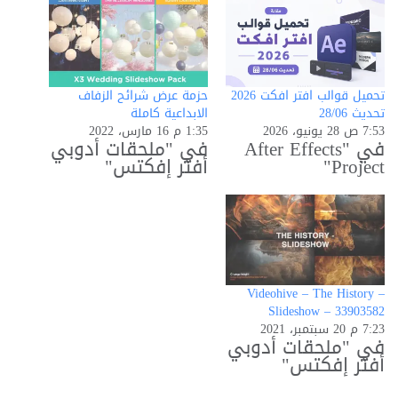
تحميل قوالب افتر افكت 2026
حزمة عرض شرائح الزفاف
تحديث 28/06
الابداعية كاملة
7:53 ص 28 يونيو، 2026
1:35 م 16 مارس، 2022
في "After Effects
في "ملحقات أدوبي
Project"
أفتر إفكتس"
Videohive – The History –
Slideshow – 33903582
7:23 م 20 سبتمبر، 2021
في "ملحقات أدوبي
أفتر إفكتس"