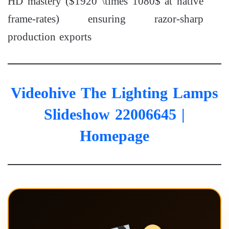
HD mastery (
$1920 \times 1080$
at native
frame-rates) ensuring razor-sharp
production exports
Videohive The Lighting Lamps
Slideshow 22006645
|
Homepage