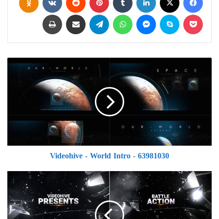
‫Pocket
سكايب
ماسنجر
واتساب
تيلقرام
مشاركة عبر البريد
طباعة
Videohive
-
World
Intro
-
63981030
Videohive - World Intro - 63981030
Videohive
Shatter
Glass
Trailer
//